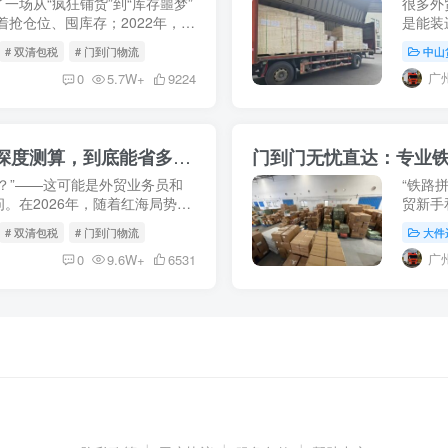
一场从“疯狂铺货”到“库存噩梦”
很多外
着抢仓位、囤库存；2022年，海
是能装
存”减值；2023-2024年，随
的物理
# 双清包税
# 门到门物流
中山
等独联体
广
0
5.7W+
9224
铁路拼箱VS海运整柜：2026年时效与成本深度测算，到底能省多少钱？
门到门无忧直达：专业
？”——这可能是外贸业务员和
“铁路
。在2026年，随着红海局势动
贸新手
及中欧班列网络日趋成熟，传统
开来看
# 双清包税
# 门到门物流
大件
清关、拆
广
0
9.6W+
6531