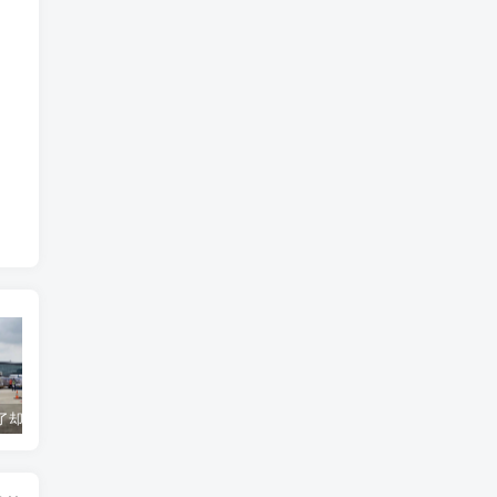
货到机场了却无法清关？海外代理不给力该如何补救？
海运拼箱货代目的港费用有哪些？如何避免隐藏收费
国际物流为什么会延误？常见原因及解决方案