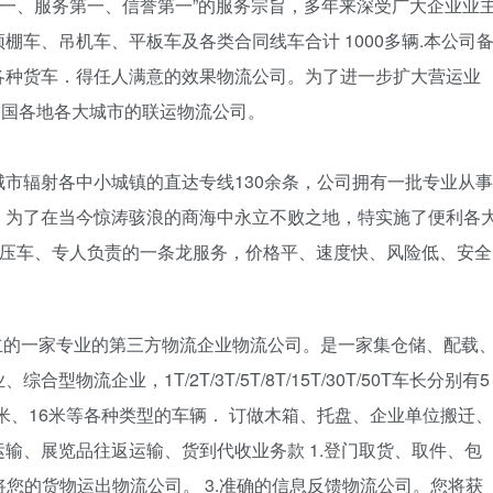
第一、服务第一、信誉第一”的服务宗旨，多年来深受广大企业业
车、吊机车、平板车及各类合同线车合计 1000多辆.本公司
大件各种货车．得任人满意的效果物流公司。为了进一步扩大营运业
通全国各地各大城市的联运物流公司。
辐射各中小城镇的直达专线130余条，公司拥有一批专业从事
。为了在当今惊涛骇浪的商海中永立不败之地，特实施了便利各
人压车、专人负责的一条龙服务，价格平、速度快、风险低、安全
一家专业的第三方物流企业物流公司。是一家集仓储、配载
流企业，1T/2T/3T/5T/8T/15T/30T/50T车长分别有5
米、15米、16米等各种类型的车辆． 订做木箱、托盘、企业单位搬迁、
输、展览品往返运输、货到代收业务款 1.登门取货、取件、包
将您的货物运出物流公司。 3.准确的信息反馈物流公司。您将获