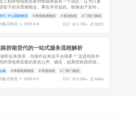
贸人和跨境电商卖家对铁路拼箱有一个误区：认为只要
进箱子的东西都能走。事实并非如此。铁路由于其特殊
属性和过境监管要求（特别是经过俄罗斯、哈萨克斯坦
货代. 中山国际物流
# 跨境电商物流
# 双清包税
# 门到门物流
国家时），...
州鑫汉物流
2026-8-8
0
3.7W+
8222
铁路拼箱货代的一站式服务流程解析
拼箱听起来很美，但操作起来会不会很累？”这是很多外
和跨境电商卖家的真实心声。确实，如果把铁路拼箱拆
，它涉及国内集货、报关、干线运输、口岸换装、国外
运输
# 跨境电商物流
# 双清包税
# 门到门物流
箱分拨、...
州鑫汉物流
2026-8-8
0
6.5W+
6664