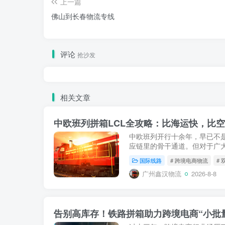
上一篇
佛山到长春物流专线
评论
抢沙发
相关文章
中欧班列开行十余年，早已不是
应链里的骨干通道。但对于广
SOHO、以及每次只出几方货
国际线路
# 跨境电商物流
#
（FCL）动辄上万元的运费...
广州鑫汉物流
2026-8-8
告别高库存！铁路拼箱助力跨境电商“小批