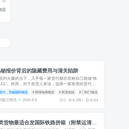
篇
物流
揭秘报价背后的隐藏费用与清关陷阱
班列火爆的当下，几乎每一家货代都在宣称自己能做“铁
LCL”。然而，对于发货人来说，选择一家靠谱的货代，
纯对比那一两百块钱的差价重要得多。一个不专业的货
货代，无锡国际物流
# 跨境电商物流
# 双清包税
# 门到门物流
会在报...
州鑫汉物流
2026-8-8
0
6.5W+
6104
去欧洲散货走铁路？这5类货物最适合发国际铁路拼箱（附禁运清单）