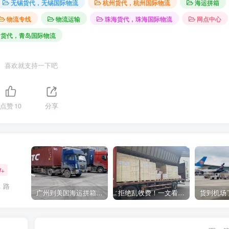
无锡货代，无锡国际物流
杭州货代，杭州国际物流
海运拼箱
物流专线
物流运输
珠海货代，珠海国际物流
网点中心
岛货代，青岛国际物流
喜欢就支持一下吧
点赞
10
分享
W+
，路
广州到美国海运拼箱多少钱？2024年最新运费构成+隐藏费用避坑指南
拒绝乱收费！一文看懂中国货代计费套路，教你避开所有隐形坑