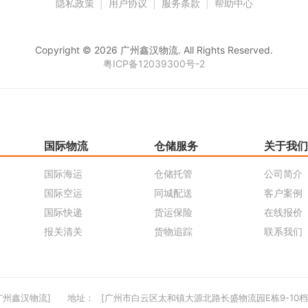
隐私政策
|
用户协议
|
服务条款
|
帮助中心
Copyright © 2026 广州鑫汉物流. All Rights Reserved.
粤ICP备12039300号-2
国际物流
仓储服务
关于我们
国际海运
仓储托管
公司简介
国际空运
同城配送
客户案例
国际快递
货运保险
在线报价
报关清关
货物追踪
联系我们
广州鑫汉物流]
地址：
[广州市白云区太和镇大源北路长盛物流园E栋9-10档