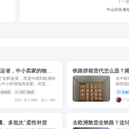
下一
中山到长春
中欧班列拼箱LCL全攻略：比海运快，比空运省，中小卖家的物流新宠！
铁路拼箱货代怎么选？
'尝鲜选项'，而是中国到欧洲供
在中欧
大中小跨境电商卖家、外贸
路拼箱
到十几方货的工厂来说，整柜
远比单
 双清包税
# 门到门物流
无锡
代，可能
广
0
7.6W+
1.1W+
量、多批次”柔性补货