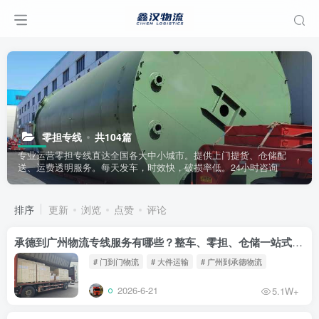
零担专线
共104篇
专业运营零担专线直达全国各大中小城市。提供上门提货、仓储配
送、运费透明服务。每天发车，时效快，破损率低。24小时咨询
排序
更新
浏览
点赞
评论
承德到广州物流专线服务有哪些？整车、零担、仓储一站式解决方案
# 门到门物流
# 大件运输
# 广州到承德物流
2026-6-21
5.1W+