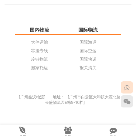
国内物流
国际物流
仓
大件运输
国际海运
仓
零担专线
国际空运
同
冷链物流
国际快递
货
搬家托运
报关清关
货
[广州鑫汉物流]
地址：
[广州市白云区太和镇大源北路
长盛物流园E栋9-10档]