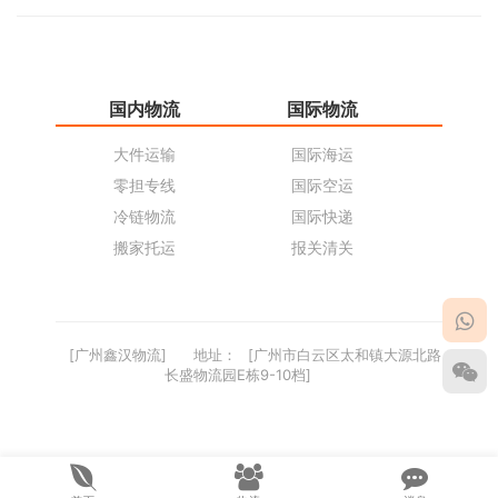
国内物流
国际物流
仓
大件运输
国际海运
仓
零担专线
国际空运
同
冷链物流
国际快递
货
搬家托运
报关清关
货
[广州鑫汉物流]
地址：
[广州市白云区太和镇大源北路
长盛物流园E栋9-10档]