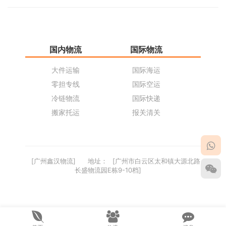
国内物流
国际物流
仓
大件运输
国际海运
仓
零担专线
国际空运
同
冷链物流
国际快递
货
搬家托运
报关清关
货
[广州鑫汉物流]
地址：
[广州市白云区太和镇大源北路
长盛物流园E栋9-10档]