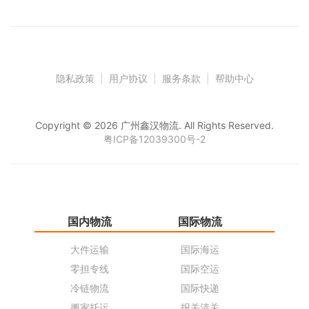
隐私政策
|
用户协议
|
服务条款
|
帮助中心
Copyright © 2026 广州鑫汉物流. All Rights Reserved.
粤ICP备12039300号-2
国内物流
国际物流
仓
大件运输
国际海运
仓
零担专线
国际空运
同
冷链物流
国际快递
货
搬家托运
报关清关
货