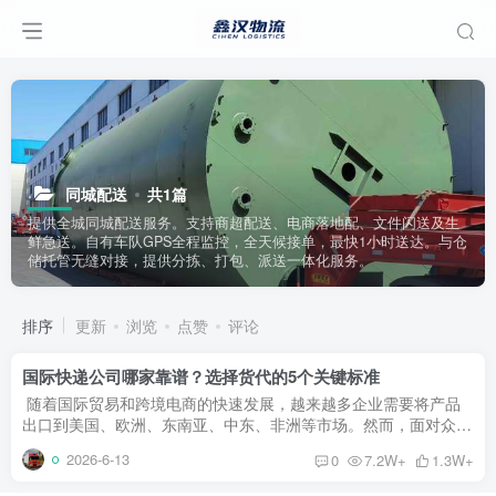
同城配送
共1篇
提供全城同城配送服务。支持商超配送、电商落地配、文件闪送及生
鲜急送。自有车队GPS全程监控，全天候接单，最快1小时送达。与仓
储托管无缝对接，提供分拣、打包、派送一体化服务。
排序
更新
浏览
点赞
评论
国际快递公司哪家靠谱？选择货代的5个关键标准
随着国际贸易和跨境电商的快速发展，越来越多企业需要将产品
出口到美国、欧洲、东南亚、中东、非洲等市场。然而，面对众多
国际快递公司和货运代理，很多客户都会遇到同一个问题：国际快
2026-6-13
0
7.2W+
1.3W+
递公司...