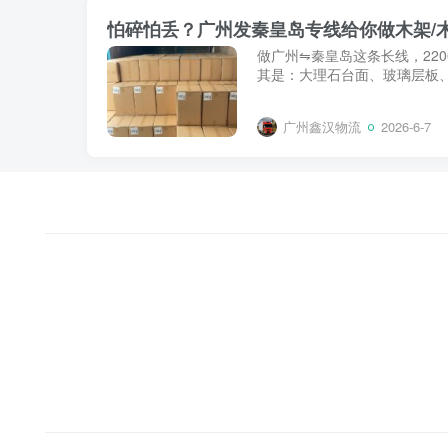
怕碎怕丢？广州发秦皇岛专线给你做木架/
做广州⇋秦皇岛这条长线，22
其是：大理石台面、玻璃层板、
广州鑫汉物流
2026-6-7