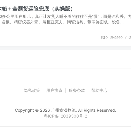
木箱＋全额货运险兜底（实操版）
00多公里压在那儿，真正让发货人睡不着的往往不是“慢”，而是碎和丢。
岩板、精密仪器外壳、展柜亚克力、陶瓷洁具、带漆饰面板、设备...
0
9560
隐私政策
|
用户协议
|
服务条款
|
帮助中心
Copyright © 2026 广州鑫汉物流. All Rights Reserved.
粤ICP备12039300号-2