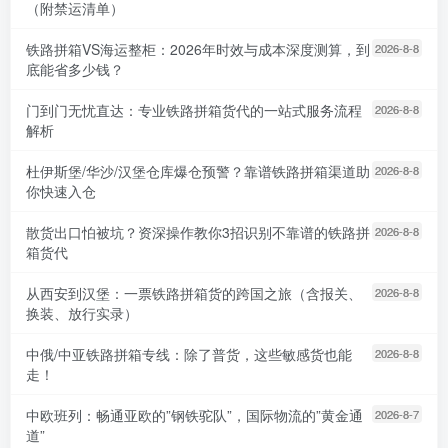
（附禁运清单）
铁路拼箱VS海运整柜：2026年时效与成本深度测算，到
2026-8-8
底能省多少钱？
门到门无忧直达：专业铁路拼箱货代的一站式服务流程
2026-8-8
解析
杜伊斯堡/华沙/汉堡仓库爆仓预警？靠谱铁路拼箱渠道助
2026-8-8
你快速入仓
散货出口怕被坑？资深操作教你3招识别不靠谱的铁路拼
2026-8-8
箱货代
从西安到汉堡：一票铁路拼箱货的跨国之旅（含报关、
2026-8-8
换装、放行实录）
中俄/中亚铁路拼箱专线：除了普货，这些敏感货也能
2026-8-8
走！
中欧班列：畅通亚欧的”钢铁驼队”，国际物流的”黄金通
2026-8-7
道”