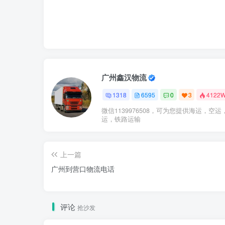
广州鑫汉物流
1318
6595
0
3
4122
微信1139976508，可为您提供海运，空运
运，铁路运输
上一篇
广州到营口物流电话
评论
抢沙发