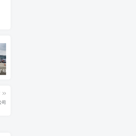
货到机场了却无法清关？海外代理不给力该如何补救？
海运拼箱货代目的港费用有哪些？如何避免隐藏收费
国际物流为什么会延误？常见原因及解决方案
篇
公司