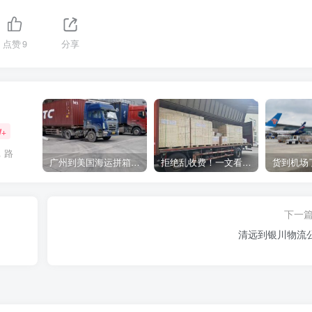
点赞
9
分享
W+
，路
广州到美国海运拼箱多少钱？2024年最新运费构成+隐藏费用避坑指南
拒绝乱收费！一文看懂中国货代计费套路，教你避开所有隐形坑
下一
清远到银川物流