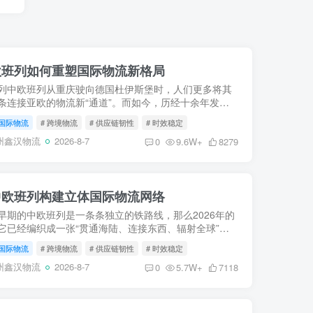
中欧班列如何重塑国际物流新格局
列中欧班列从重庆驶向德国杜伊斯堡时，人们更多将其
条连接亚欧的物流新“通道”。而如今，历经十余年发
支“钢铁驼队”已不再仅仅是货物的载体，而是进化为驱
国际物流
# 跨境物流
# 供应链韧性
# 时效稳定
易、重构...
州鑫汉物流
2026-8-7
0
9.6W+
8279
中欧班列构建立体国际物流网络
早期的中欧班列是一条条独立的铁路线，那么2026年的
它已经编织成一张“贯通海陆、连接东西、辐射全球”的
流巨网。这张网，打破了地理阻隔，将遥远的内陆与浩
国际物流
# 跨境物流
# 供应链韧性
# 时效稳定
紧密缝合...
州鑫汉物流
2026-8-7
0
5.7W+
7118