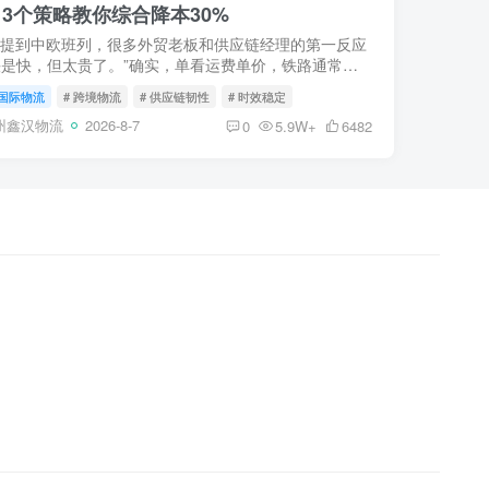
3个策略教你综合降本30%
 提到中欧班列，很多外贸老板和供应链经理的第一反应
快是快，但太贵了。”确实，单看运费单价，铁路通常是
2-3倍。但在全球供应链充满不确定性的今天，“便宜”不
国际物流
# 跨境物流
# 供应链韧性
# 时效稳定
本低...
州鑫汉物流
2026-8-7
0
5.9W+
6482