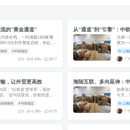
流的”黄金通道”
从“通道”到“引擎”：
站汽笛长鸣，一列满载182辆'重
当第一
8013次列车整装启程，奔赴俄
视为一
5月9日，X8037次中欧班列
展，这
链韧性
# 时效稳定
上海
动国际贸
广
0
8.4W+
6877
运输，让外贸更高效
海陆互联、多向延伸：
句话：“以前是‘货等车’，现在
如果说
一切。”这句话背后，折射的是中
今天，
人”向“全程供应链服务商”的历史
立体物
 供应链韧性
# 时效稳定
上海
瀚的海洋
广
0
4.3W+
6775