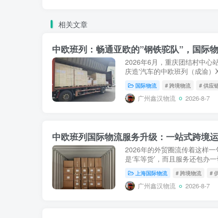
相关文章
中欧班列：畅通亚欧的”钢铁驼队”，国际物
2026年6月，重庆团结村中心
庆造'汽车的中欧班列（成渝）X
罗斯沃尔西诺站。就在此前不久的
国际物流
# 跨境物流
# 供应
从郑州圃田站驶向德国...
广州鑫汉物流
2026-8-7
中欧班列国际物流服务升级：一站式跨境
2026年的外贸圈流传着这样一
是‘车等货’，而且服务还包办
欧班列从单纯的“铁路运输承运
上海国际物流
# 跨境物流
#
性跨越...
广州鑫汉物流
2026-8-7