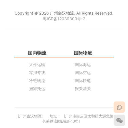
Copyright © 2026 广州鑫汉物流. All Rights Reserved.
粤ICP备12039300号-2
国内物流
国际物流
仓
大件运输
国际海运
仓
零担专线
国际空运
同
冷链物流
国际快递
货
搬家托运
报关清关
货
[广州鑫汉物流]
地址：
[广州市白云区太和镇大源北路
长盛物流园E栋9-10档]