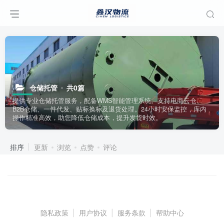
仓储托管
共0篇
提供专业仓储托管服务，配备WMS智能管理系统。支持电商云仓、
B2B仓储、一件代发、贴标换标及退货处理。24小时安保监控，库内
操作精准高效，助您降低仓储成本，提升发货时效。
排序
更新
浏览
点赞
评论
隐私政策
|
用户协议
|
服务条款
|
帮助中心