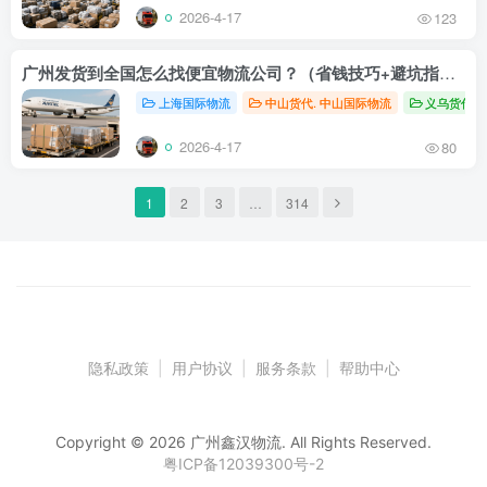
2026-4-17
123
广州发货到全国怎么找便宜物流公司？（省钱技巧+避坑指南）
上海国际物流
中山货代. 中山国际物流
义乌货代，
2026-4-17
80
1
2
3
…
314
隐私政策
|
用户协议
|
服务条款
|
帮助中心
Copyright © 2026 广州鑫汉物流. All Rights Reserved.
粤ICP备12039300号-2