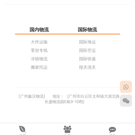
国内物流
国际物流
仓
大件运输
国际海运
仓
零担专线
国际空运
同
冷链物流
国际快递
货
搬家托运
报关清关
货
[广州鑫汉物流]
地址：
[广州市白云区太和镇大源北路
长盛物流园E栋9-10档]