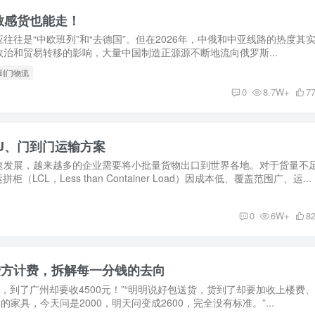
敏感货也能走！
往往是“中欧班列”和“去德国”。但在2026年，中俄和中亚线路的热度其
治和贸易转移的影响，大量中国制造正源源不断地流向俄罗斯...
门到门物流
0
8.7W+
7
U、门到门运输方案
速发展，越来越多的企业需要将小批量货物出口到世界各地。对于货量不
LCL，Less than Container Load）因成本低、覆盖范围广、运...
0
6W+
8
按方计费，拆解每一分钱的去向
元，到了广州却要收4500元！”“明明说好包送货，货到了却要加收上楼费
家具，今天问是2000，明天问变成2600，完全没有标准。”...