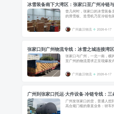
冰雪装备南下大湾区：张家口至广州冷链
曾几何时，张家口的冰雪装备主
的滑雪板、造雪机乃至冷链包装
广州鑫汉物流
2026-6-17
张家口到广州物流专线：冰雪之城连接湾
张家口与广州，一北一南，横
至广州的物流需求正呈现爆发式
广州鑫汉物流
2026-6-17
广州到张家口托运·大件设备·冷链专线：
广州发张家口的货，普通人想
高合规门槛的垂直业务：轿车托运