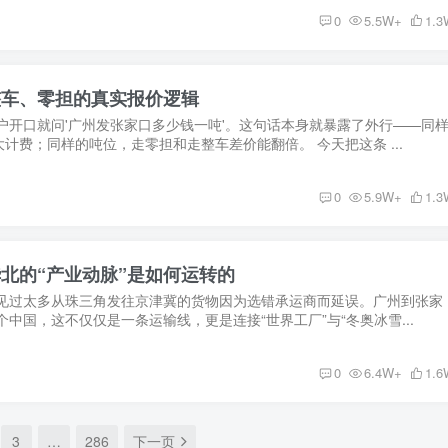
0
5.5W+
1.3
整车、零担的真实报价逻辑
开口就问'广州发张家口多少钱一吨'。这句话本身就暴露了外行——同
计费；同样的吨位，走零担和走整车差价能翻倍。 今天把这条 ...
0
5.9W+
1.3
北的“产业动脉”是如何运转的
见过太多从珠三角发往京津冀的货物因为选错承运商而延误。广州到张家
个中国，这不仅仅是一条运输线，更是连接“世界工厂”与“冬奥冰雪...
0
6.4W+
1.6
3
…
286
下一页