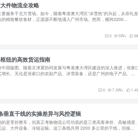
与大件物流全攻略
要服务于北方雪场。如今，随着粤港澳大湾区“冰雪热”的兴起，从崇礼
的精致餐饮食材，正源源不断地涌入广州市场。然而，横跨2200...
0
5W+
9
区枢纽的高效货运指南
跨中国版图。随着京津冀协同发展与粤港澳大湾区建设的深入推进，张家
增长。无论是张家口的农副产品、冰雪装备，还是广州的电子产品、...
0
7.3W+
1.4
三条垂直干线的实操差异与风控逻辑
到的是零担整车，但真正考验物流公司功底的是三类高客单价、高敏感度
、大件设备、冷链运输。这三条线共用 2200 多公里的干线，但操...