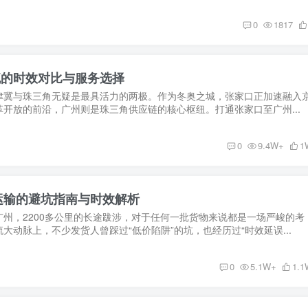
0
1817
流的时效对比与服务选择
津冀与珠三角无疑是最具活力的两极。作为冬奥之城，张家口正加速融入
开放的前沿，广州则是珠三角供应链的核心枢纽。打通张家口至广州...
0
9.4W+
1
运输的避坑指南与时效解析
州，2200多公里的长途跋涉，对于任何一批货物来说都是一场严峻的考
大动脉上，不少发货人曾踩过“低价陷阱”的坑，也经历过“时效延误...
0
5.1W+
1.1