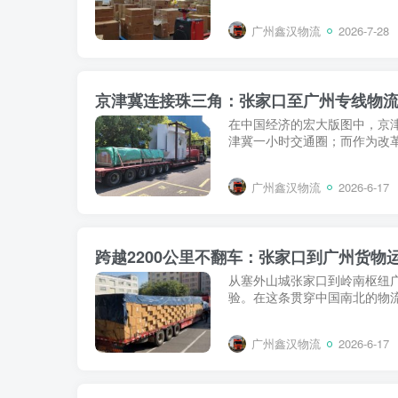
广州鑫汉物流
2026-7-28
京津冀连接珠三角：张家口至广州专线物
在中国经济的宏大版图中，京
津冀一小时交通圈；而作为改革
广州鑫汉物流
2026-6-17
跨越2200公里不翻车：张家口到广州货物
从塞外山城张家口到岭南枢纽广
验。在这条贯穿中国南北的物流
广州鑫汉物流
2026-6-17