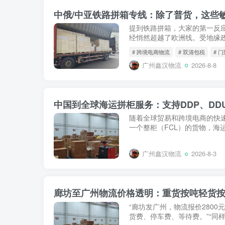
中俄/中亚铁路拼箱专线：除了普货，这些
提到铁路拼箱，大家的第一反应
经悄然超越了欧洲线。受地缘政
# 跨境电商物流
# 双清包税
# 
广州鑫汉物流
2026-8-8
中国到全球海运拼柜服务：支持DDP、DD
随着全球贸易和跨境电商的快
一个整柜（FCL）的货物，海运拼柜（
广州鑫汉物流
2026-8-3
廊坊至广州物流价格透明：重货按吨轻货
“廊坊发广州，物流报价2800
货费、停车费、等待费。”“同样的