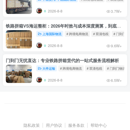
2026-8-8
3.7W+
铁路拼箱VS海运整柜：2026年时效与成本深度测算，到底能省多少钱？
上海国际物流
# 跨境电商物流
# 双清包税
# 门到门物
2026-8-8
9.6W+
门到门无忧直达：专业铁路拼箱货代的一站式服务流程解析
大件运输
# 跨境电商物流
# 双清包税
# 门到门物流
2026-8-8
6.5W+
隐私政策
|
用户协议
|
服务条款
|
帮助中心