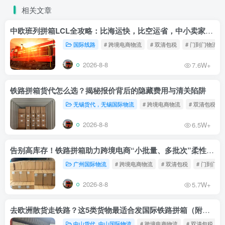
相关文章
中欧班列拼箱LCL全攻略：比海运快，比空运省，中小卖家的物流新宠！
国际线路
# 跨境电商物流
# 双清包税
# 门到门物流
2026-8-8
7.6W+
铁路拼箱货代怎么选？揭秘报价背后的隐藏费用与清关陷阱
无锡货代，无锡国际物流
# 跨境电商物流
# 双清包税
2026-8-8
6.5W+
告别高库存！铁路拼箱助力跨境电商“小批量、多批次”柔性补货
广州国际物流
# 跨境电商物流
# 双清包税
# 门到门物
2026-8-8
5.7W+
去欧洲散货走铁路？这5类货物最适合发国际铁路拼箱（附禁运清单）
中山货代. 中山国际物流
# 跨境电商物流
# 双清包税