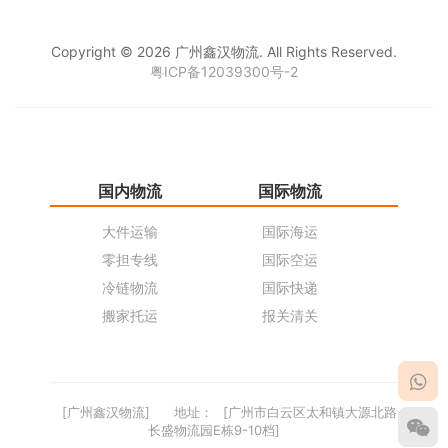
Copyright © 2026 广州鑫汉物流. All Rights Reserved.
粤ICP备12039300号-2
国内物流
国际物流
仓
大件运输
国际海运
仓
零担专线
国际空运
同
冷链物流
国际快递
货
搬家托运
报关清关
货
[广州鑫汉物流]
地址：
[广州市白云区太和镇大源北路
长盛物流园E栋9-10档]