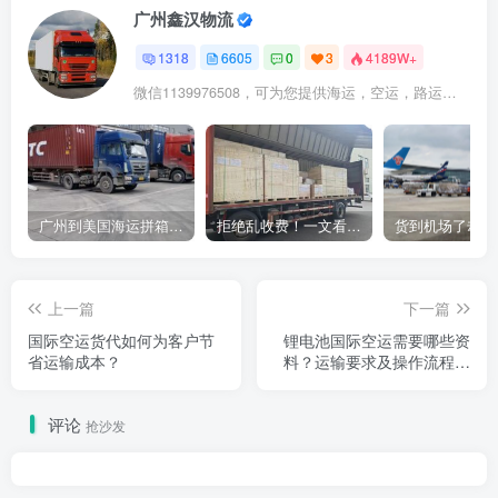
广州鑫汉物流
1318
6605
0
3
4189W+
微信1139976508，可为您提供海运，空运，路运，铁路运输
广州到美国海运拼箱多少钱？2024年最新运费构成+隐藏费用避坑指南
拒绝乱收费！一文看懂中国货代计费套路，教你避开所有隐形坑
上一篇
下一篇
国际空运货代如何为客户节
锂电池国际空运需要哪些资
省运输成本？
料？运输要求及操作流程详
解
评论
抢沙发