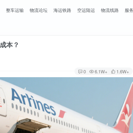
整车运输
物流论坛
海运铁路
空运陆运
物流线路
服
成本？
0
6.1W+
1.6W+