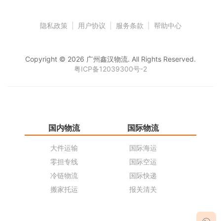
隐私政策
|
用户协议
|
服务条款
|
帮助中心
Copyright © 2026 广州鑫汉物流. All Rights Reserved.
粤ICP备12039300号-2
国内物流
国际物流
仓
大件运输
国际海运
仓
零担专线
国际空运
同
冷链物流
国际快递
货
搬家托运
报关清关
货