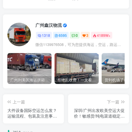
广州鑫汉物流
1318
6595
0
3
4189W+
微信1139976508，可为您提供海运，空运，路运，铁路运输
广州到美国海运拼箱多少钱？2024年最新运费构成+隐藏费用避坑指南
拒绝乱收费！一文看懂中国货代计费套路，教你避开所有隐形坑
上一篇
下一篇
大件设备国际空运怎么发？
深圳/广州出发欧美空运大促
运输流程、包装及注意事项
价！敏感货/纯电渠道稳定，
详解
双清包税到门