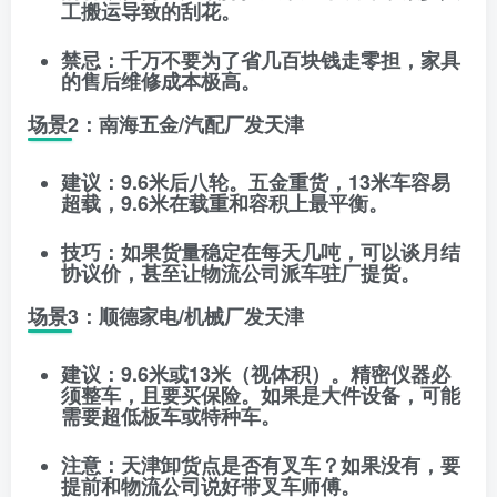
工搬运导致的刮花。
禁忌
：千万不要为了省几百块钱走零担，家具
的售后维修成本极高。
场景2：南海五金/汽配厂发天津
建议
：
9.6米后八轮
。五金重货，13米车容易
超载，9.6米在载重和容积上最平衡。
技巧
：如果货量稳定在每天几吨，可以谈
月结
协议价
，甚至让物流公司派车驻厂提货。
场景3：顺德家电/机械厂发天津
建议
：
9.6米或13米（视体积）
。精密仪器必
须整车，且要买保险。如果是大件设备，可能
需要超低板车或特种车。
注意
：天津卸货点是否有叉车？如果没有，要
提前和物流公司说好带叉车师傅。