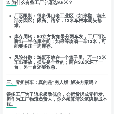
2. 为什么有些工厂宁愿选9.6米？
厂区限制
：很多佛山老工业区（如张槎、南庄
部分园区）限高、路窄，13米车根本调头都
难。
库存周转
：80立方货如果分两车发，工厂可以
腾出一半仓库空间；如果等凑满一车13米，可
能要多压一周库存。
风险分散
：鸡蛋不放在一个篮子里。万一13米
车出事故，损失是全盘的；两台9.6米坏了一
台，另一台还能救急。
三、零担拼车：真的是“穷人版”解决方案吗？
很多工厂为了追求极致低价，会把货拆成零担发。
但作为工厂物流负责人，你必须算清这笔
隐形成本
账
。