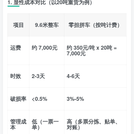
1. 显性成本对比（以20吨重货为例）
项目
9.6米整车
零担拼车（按吨计费）
运费
约 7,000元
约 350元/吨 x 20吨 =
7,000元
时效
2-3天
4-6天
破损率
<0.5%
3%-5%
管理成
低（一票一
高（多票分拣、贴单、
本
单）
对账）