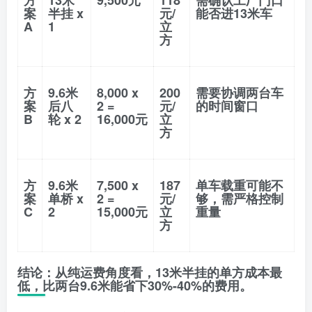
方
13米
9,500元
118
需确认工厂门口
案
半挂 x
元/
能否进13米车
A
1
立
方
方
9.6米
8,000 x
200
需要协调两台车
案
后八
2 =
元/
的时间窗口
B
轮 x 2
16,000元
立
方
方
9.6米
7,500 x
187
单车载重可能不
案
单桥 x
2 =
元/
够，需严格控制
C
2
15,000元
立
重量
方
结论
：从纯运费角度看，
13米半挂的单方成本最
低
，比两台9.6米能省下
30%-40%
的费用。