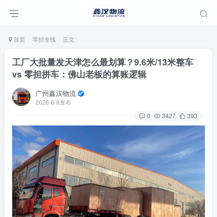
首页
零担专线
正文
工厂大批量发天津怎么最划算？9.6米/13米整车
vs 零担拼车：佛山老板的算账逻辑
广州鑫汉物流
2026-6-8发布
0
3427
393