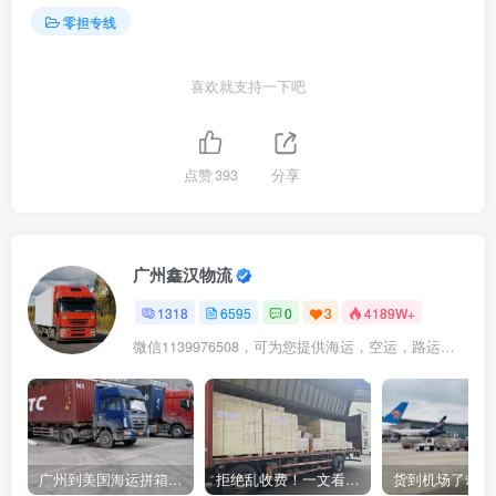
零担专线
喜欢就支持一下吧
点赞
393
分享
广州鑫汉物流
1318
6595
0
3
4189W+
微信1139976508，可为您提供海运，空运，路运，铁路运输
广州到美国海运拼箱多少钱？2024年最新运费构成+隐藏费用避坑指南
拒绝乱收费！一文看懂中国货代计费套路，教你避开所有隐形坑