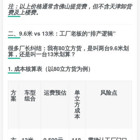
注：以上价格通常含佛山提货费，但不含天津卸货
费及上楼费。
二、9.6米 vs 13米：工厂老板的“排产逻辑”
很多厂长纠结：我有80立方货，是叫两台9.6米划
算，还是叫一台13米划算？
1. 成本核算表（以80立方货为例）
方
车型
运费预估
单
风险点
案
组合
立
方
成
本