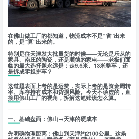
在佛山做工厂的都知道，物流成本不是“省”出来
的，是“算”出来的。
特别是往天津发大批量货的时候——无论是乐从的
家具、南庄的陶瓷，还是顺德的家电——老板们面
临的最大选择题永远是：
走9.6米、13米整车，还
是拆成零担拼车？
这道题表面上考的是运费，实际上考的是
资金周转
率、库存持有成本和货损风险
。今天不谈虚的，直
接用佛山工厂的视角，拆解这笔账该怎么算。
一、基础盘面：佛山→天津的硬成本
先明确物理距离：
佛山到天津约2100公里
。这条