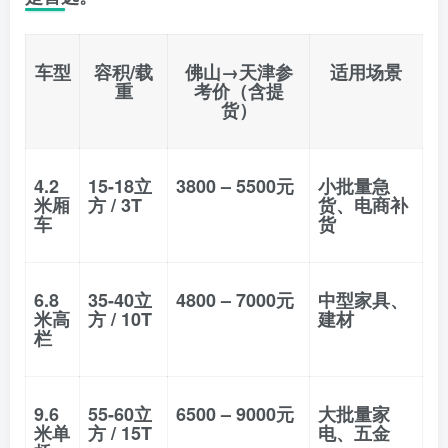
车型
容积/载
佛山→天津参
适用场景
重
考价（含提
货）
4.2
15-18立
3800 – 5500元
小批量急
米厢
方 / 3T
货、电商补
车
货
6.8
35-40立
4800 – 7000元
中型家具、
米高
方 / 10T
建材
栏
9.6
55-60立
6500 – 9000元
大批量家
米单
方 / 15T
电、五金