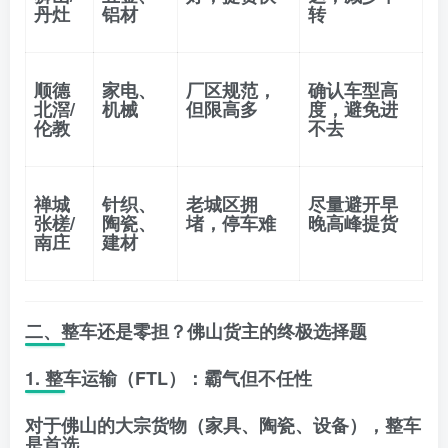
丹灶
铝材
转
顺德
家电、
厂区规范，
确认车型高
北滘/
机械
但限高多
度，避免进
伦教
不去
禅城
针织、
老城区拥
尽量避开早
张槎/
陶瓷、
堵，停车难
晚高峰提货
南庄
建材
二、整车还是零担？佛山货主的终极选择题
1. 整车运输（FTL）：霸气但不任性
对于佛山的大宗货物（家具、陶瓷、设备），整车
是首选。