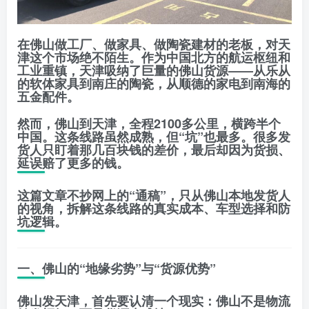
在佛山做工厂、做家具、做陶瓷建材的老板，对天
津这个市场绝不陌生。作为中国北方的航运枢纽和
工业重镇，天津吸纳了巨量的佛山货源——从乐从
的软体家具到南庄的陶瓷，从顺德的家电到南海的
五金配件。
然而，佛山到天津，全程
2100多公里
，横跨半个
中国。这条线路虽然成熟，但“坑”也最多。很多发
货人只盯着那几百块钱的差价，最后却因为货损、
延误赔了更多的钱。
这篇文章不抄网上的“通稿”，只从
佛山本地发货人
的视角
，拆解这条线路的
真实成本、车型选择和防
坑逻辑
。
一、佛山的“地缘劣势”与“货源优势”
佛山发天津，首先要认清一个现实：
佛山不是物流