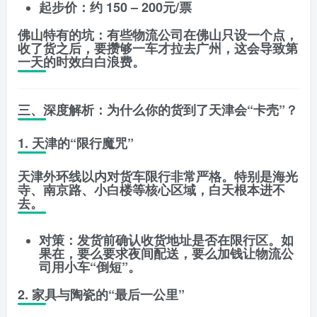
起步价
：约
150 – 200元/票
佛山特有的坑
：有些物流公司在佛山只设一个点，
收了货之后，要攒够一车才拉去广州，这会导致
第
一天的时效白白浪费
。
三、深度解析：为什么你的货到了天津会“卡壳”？
1. 天津的“限行魔咒”
天津外环线以内对货车限行非常严格。特别是
海光
寺、南京路、小白楼
等核心区域，白天根本进不
去。
对策
：发货前确认收货地址是否在限行区。如
果在，要么要求
夜间配送
，要么加钱让物流公
司用小车“倒短”。
2. 家具与陶瓷的“最后一公里”