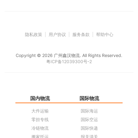
隐私政策
|
用户协议
|
服务条款
|
帮助中心
Copyright © 2026 广州鑫汉物流. All Rights Reserved.
粤ICP备12039300号-2
国内物流
国际物流
仓
大件运输
国际海运
仓
零担专线
国际空运
同
冷链物流
国际快递
货
搬家托运
报关清关
货