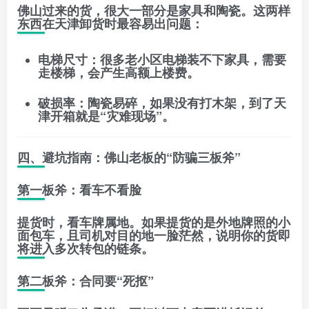
佛山过来的货，很大一部分是家具和陶瓷。这两样
东西在天津卸货时最容易出问题：
电梯尺寸
：很多老小区电梯装不下家具，需要
走楼梯，会产生
高额上楼费
。
破损率
：陶瓷易碎，如果没有打木架，到了天
津开箱就是“灾难现场”。
四、避坑指南：佛山老板的“防骗三板斧”
第一板斧：看车不看脸
提货时，看车牌属地。如果提货的是外地牌照的小
面包车，且司机对目的地一脸茫然，说明你的货即
将进入
多次转包
的链条。
第二板斧：合同要“死抠”