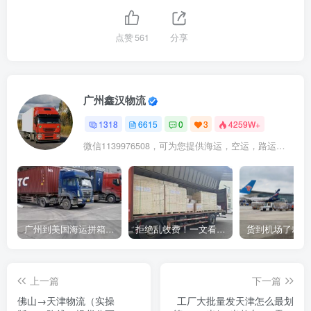
点赞
561
分享
广州鑫汉物流
1318
6615
0
3
4259W+
微信1139976508，可为您提供海运，空运，路运，铁路运输
广州到美国海运拼箱多少钱？2024年最新运费构成+隐藏费用避坑指南
拒绝乱收费！一文看懂中国货代计费套路，教你避开所有隐形坑
上一篇
下一篇
佛山→天津物流（实操
工厂大批量发天津怎么最划