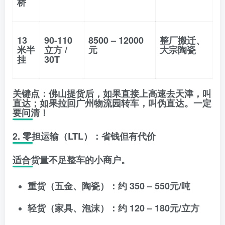
桥
13
90-110
8500 – 12000
整厂搬迁、
米半
立方 /
元
大宗陶瓷
挂
30T
关键点
：佛山提货后，如果直接上高速去天津，叫
直达
；如果拉回广州物流园转车，叫
伪直达
。一定
要问清！
2. 零担运输（LTL）：省钱但有代价
适合货量不足整车的小商户。
重货（五金、陶瓷）
：约
350 – 550元/吨
轻货（家具、泡沫）
：约
120 – 180元/立方