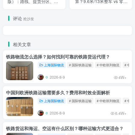
版）：路线、提货分区、报
算？9.6米/13米整车 vs 零担
价怎么拆、怎么选不踩坑
拼车：佛山老板的算账逻辑
评论
抢沙发
相关文章
铁路物流怎么选择？如何找到可靠的铁路货运代理？
上海国际物流
# 国际铁路运输
# 中欧班列物流
# 中
2026-8-9
4W+
中国到欧洲铁路运输需要多久？费用和时效全面解析
上海国际物流
# 国际铁路运输
# 中欧班列物流
# 中
2026-8-9
6.4W+
铁路货运和海运、空运有什么区别？哪种运输方式更适合？