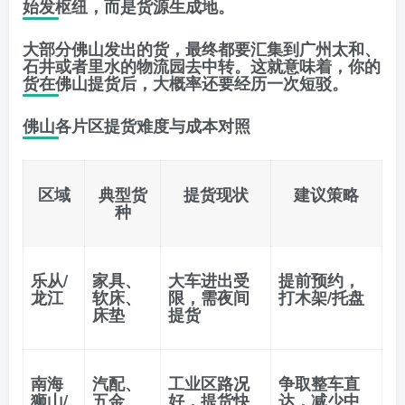
始发枢纽，而是货源生成地。
大部分佛山发出的货，最终都要汇集到
广州太和、
石井或者里水
的物流园去中转。这就意味着，你的
货在佛山提货后，大概率还要经历一次短驳。
佛山各片区提货难度与成本对照
区域
典型货
提货现状
建议策略
种
乐从/
家具、
大车进出受
提前预约，
龙江
软床、
限，需夜间
打木架/托盘
床垫
提货
南海
汽配、
工业区路况
争取整车直
狮山/
五金、
好，提货快
达，减少中