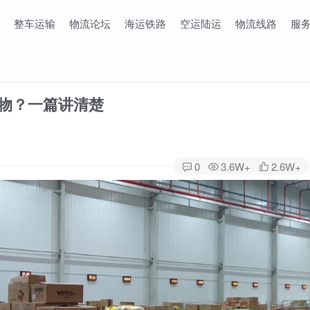
整车运输
物流论坛
海运铁路
空运陆运
物流线路
服
货物？一篇讲清楚
0
3.6W+
2.6W+