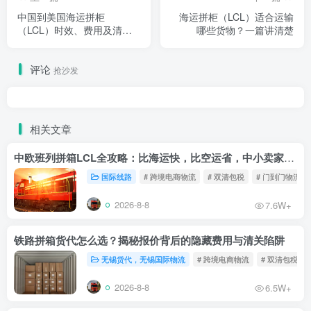
中国到美国海运拼柜
海运拼柜（LCL）适合运输
（LCL）时效、费用及清关
哪些货物？一篇讲清楚
流程全解析
评论
抢沙发
相关文章
中欧班列拼箱LCL全攻略：比海运快，比空运省，中小卖家的物流新宠！
国际线路
# 跨境电商物流
# 双清包税
# 门到门物流
2026-8-8
7.6W+
铁路拼箱货代怎么选？揭秘报价背后的隐藏费用与清关陷阱
无锡货代，无锡国际物流
# 跨境电商物流
# 双清包税
2026-8-8
6.5W+