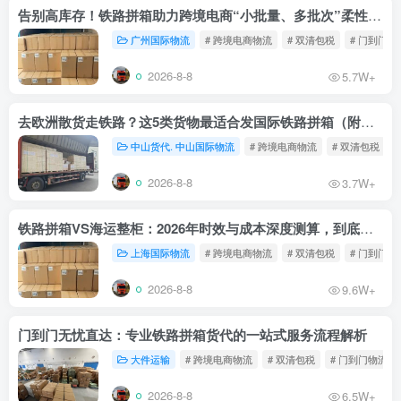
告别高库存！铁路拼箱助力跨境电商“小批量、多批次”柔性补货
广州国际物流
# 跨境电商物流
# 双清包税
# 门到门物
2026-8-8
5.7W+
去欧洲散货走铁路？这5类货物最适合发国际铁路拼箱（附禁运清单）
中山货代. 中山国际物流
# 跨境电商物流
# 双清包税
2026-8-8
3.7W+
铁路拼箱VS海运整柜：2026年时效与成本深度测算，到底能省多少钱？
上海国际物流
# 跨境电商物流
# 双清包税
# 门到门物
2026-8-8
9.6W+
门到门无忧直达：专业铁路拼箱货代的一站式服务流程解析
大件运输
# 跨境电商物流
# 双清包税
# 门到门物流
2026-8-8
6.5W+