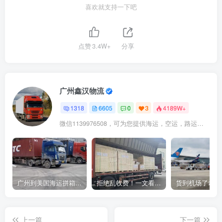
喜欢就支持一下吧
点赞
3.4W+
分享
广州鑫汉物流
1318
6605
0
3
4189W+
微信1139976508，可为您提供海运，空运，路运，铁路运输
广州到美国海运拼箱多少钱？2024年最新运费构成+隐藏费用避坑指南
拒绝乱收费！一文看懂中国货代计费套路，教你避开所有隐形坑
上一篇
下一篇