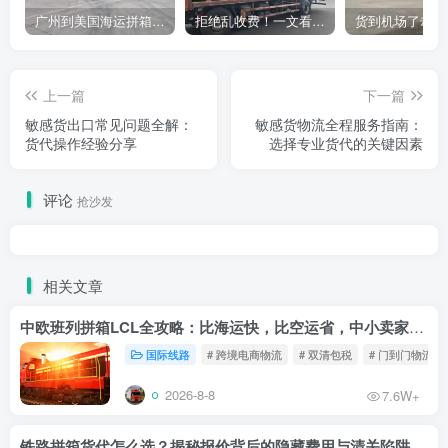
广州到美国海运拼箱多少钱？2024年最新运费构成+隐藏费用避坑指南
拒绝乱收费！一文看懂中国货代计费套路，教你避开所有隐形坑
上一篇
下一篇
敏感货出口常见问题全解：
敏感货物流全程服务指南：
货代操作经验分享
选择专业货代的关键因素
评论
抢沙发
相关文章
中欧班列拼箱LCL全攻略：比海运快，比空运省，中小卖家的物流新宠！
国际线路
# 跨境电商物流
# 双清包税
# 门到门物流
2026-8-8
7.6W+
铁路拼箱货代怎么选？揭秘报价背后的隐藏费用与清关陷阱