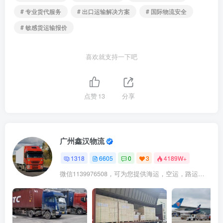
# 专业货代服务
# 出口运输解决方案
# 国际物流安全
# 敏感货运输报价
喜欢就支持一下吧
点赞
13
分享
广州鑫汉物流
1318
6605
0
3
4189W+
微信1139976508，可为您提供海运，空运，路运，铁路运输