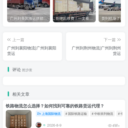
广州到美国海运拼箱多少钱？2024年最新运费构成+隐藏费用避坑指南
拒绝乱收费！一文看懂中国货代计费套路，教你避开所有隐形坑
上一篇
下一篇
广州到襄阳物流|广州到襄阳
广州到荆州物流|广州到荆州
货运
货运
评论
抢沙发
相关文章
铁路物流怎么选择？如何找到可靠的铁路货运代理？
上海国际物流
# 国际铁路运输
# 中欧班列物流
# 中
2026-8-9
4W+