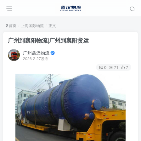
首页
上海国际物流
正文
广州到襄阳物流|广州到襄阳货运
广州鑫汉物流
2026-2-27发布
0
71
7