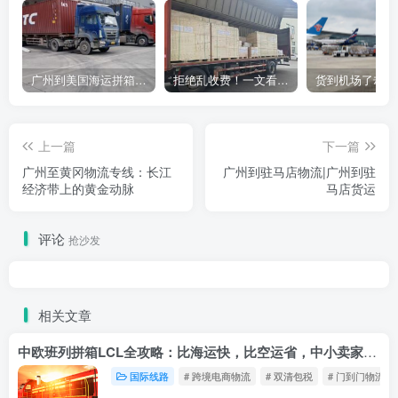
广州到美国海运拼箱多少钱？2024年最新运费构成+隐藏费用避坑指南
拒绝乱收费！一文看懂中国货代计费套路，教你避开所有隐形坑
上一篇
下一篇
广州至黄冈物流专线：长江
广州到驻马店物流|广州到驻
经济带上的黄金动脉
马店货运
评论
抢沙发
相关文章
中欧班列拼箱LCL全攻略：比海运快，比空运省，中小卖家的物流新宠！
国际线路
# 跨境电商物流
# 双清包税
# 门到门物流