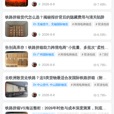
2026-8-8
7.6W+
铁路拼箱货代怎么选？揭秘报价背后的隐藏费用与清关陷阱
无锡货代，无锡国际物流
# 跨境电商物流
# 双清包税
2026-8-8
6.5W+
告别高库存！铁路拼箱助力跨境电商“小批量、多批次”柔性补货
广州国际物流
# 跨境电商物流
# 双清包税
# 门到门物
2026-8-8
5.7W+
去欧洲散货走铁路？这5类货物最适合发国际铁路拼箱（附禁运清单）
中山货代. 中山国际物流
# 跨境电商物流
# 双清包税
2026-8-8
3.7W+
铁路拼箱VS海运整柜：2026年时效与成本深度测算，到底能省多少钱？