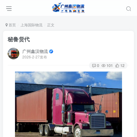
首页
上海国际物流
正文
秘鲁货代
广州鑫汉物流
2026-2-27发布
0
101
12