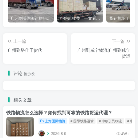
广州到美国海运拼箱多少钱？2024年最新运费构成+隐藏费用避坑指南
拒绝乱收费！一文看懂中国货代计费套路，教你避开所有隐形坑
上一篇
下一篇
广州到塔什干货代
广州到咸宁物流|广州到咸宁
货运
评论
抢沙发
相关文章
铁路物流怎么选择？如何找到可靠的铁路货运代理？
上海国际物流
# 国际铁路运输
# 中欧班列物流
# 中
2026-8-9
4W+