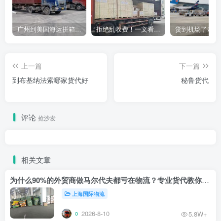
广州到美国海运拼箱多少钱？2024年最新运费构成+隐藏费用避坑指南
拒绝乱收费！一文看懂中国货代计费套路，教你避开所有隐形坑
上一篇
下一篇
到布基纳法索哪家货代好
秘鲁货代
评论
抢沙发
相关文章
为什么90%的外贸商做马尔代夫都亏在物流？专业货代教你止损
上海国际物流
2026-8-10
5.8W+