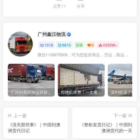
点赞
11
分享
广州鑫汉物流
1318
6615
0
3
4332W+
微信1139976508，可为您提供海运，空运，路运，铁路运输
广州到美国海运拼箱多少钱？2024年最新运费构成+隐藏费用避坑指南
拒绝乱收费！一文看懂中国货代计费套路，教你避开所有隐形坑
上一篇
下一篇
《清关那些事》｜中国到澳
《整柜发货日记》｜中国到
洲货代日记
澳洲货代的一天