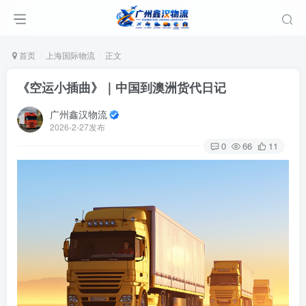
首页
上海国际物流
正文
《空运小插曲》｜中国到澳洲货代日记
广州鑫汉物流
2026-2-27发布
0
66
11