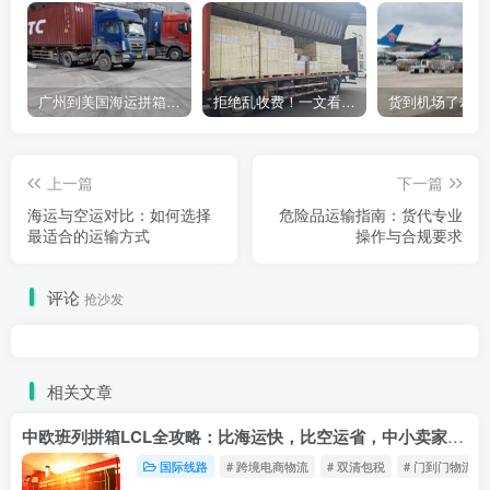
广州到美国海运拼箱多少钱？2024年最新运费构成+隐藏费用避坑指南
拒绝乱收费！一文看懂中国货代计费套路，教你避开所有隐形坑
上一篇
下一篇
海运与空运对比：如何选择
危险品运输指南：货代专业
最适合的运输方式
操作与合规要求
评论
抢沙发
相关文章
中欧班列拼箱LCL全攻略：比海运快，比空运省，中小卖家的物流新宠！
国际线路
# 跨境电商物流
# 双清包税
# 门到门物流