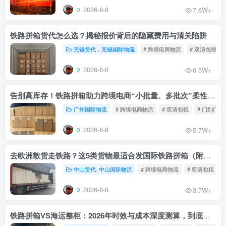
2026-8-8
7.6W+
铁路拼箱货代怎么选？揭秘报价背后的隐藏费用与清关陷阱
无锡货代，无锡国际物流
# 跨境电商物流
# 双清包税
2026-8-8
6.5W+
告别高库存！铁路拼箱助力跨境电商“小批量、多批次”柔性补货
广州国际物流
# 跨境电商物流
# 双清包税
# 门到门物
2026-8-8
5.7W+
去欧洲散货走铁路？这5类货物最适合发国际铁路拼箱（附禁运清单）
中山货代. 中山国际物流
# 跨境电商物流
# 双清包税
2026-8-8
3.7W+
铁路拼箱VS海运整柜：2026年时效与成本深度测算，到底能省多少钱？