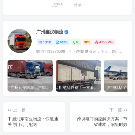
点赞
8
分享
广州鑫汉物流
1318
6595
0
3
4122W+
微信1139976508，可为您提供海运，空运，路运，铁路运输
广州到美国海运拼箱多少钱？2024年最新运费构成+隐藏费用避坑指南
拒绝乱收费！一文看懂中国货代计费套路，教你避开所有隐形坑
上一篇
下一篇
中国到东南亚物流：快速通
跨境电商物流解决方案：节
关与门到门配送
省成本，缩短时效