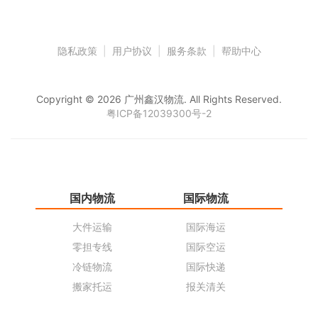
隐私政策
|
用户协议
|
服务条款
|
帮助中心
Copyright © 2026 广州鑫汉物流. All Rights Reserved.
粤ICP备12039300号-2
国内物流
国际物流
仓
大件运输
国际海运
仓
零担专线
国际空运
同
冷链物流
国际快递
货
搬家托运
报关清关
货