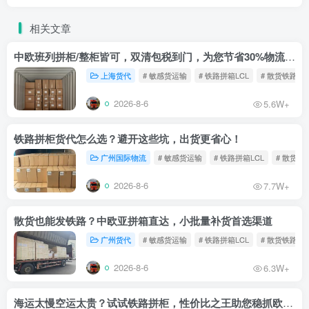
相关文章
中欧班列拼柜/整柜皆可，双清包税到门，为您节省30%物流成本！
上海货代
# 敏感货运输
# 铁路拼箱LCL
# 散货铁路
2026-8-6
5.6W+
铁路拼柜货代怎么选？避开这些坑，出货更省心！
广州国际物流
# 敏感货运输
# 铁路拼箱LCL
# 散货铁
2026-8-6
7.7W+
散货也能发铁路？中欧亚拼箱直达，小批量补货首选渠道
广州货代
# 敏感货运输
# 铁路拼箱LCL
# 散货铁路
2026-8-6
6.3W+
海运太慢空运太贵？试试铁路拼柜，性价比之王助您稳抓欧洲市场