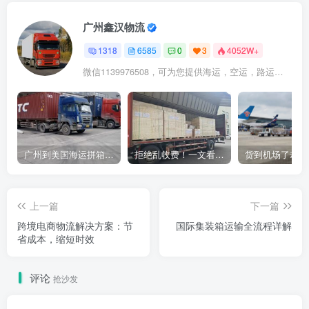
广州鑫汉物流
1318
6585
0
3
4052W+
微信1139976508，可为您提供海运，空运，路运，铁路运输
广州到美国海运拼箱多少钱？2024年最新运费构成+隐藏费用避坑指南
拒绝乱收费！一文看懂中国货代计费套路，教你避开所有隐形坑
上一篇
下一篇
跨境电商物流解决方案：节
国际集装箱运输全流程详解
省成本，缩短时效
评论
抢沙发