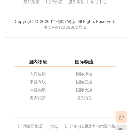
隐私政策
|
用户协议
|
服务条款
|
帮助中心
Copyright © 2026 广州鑫汉物流. All Rights Reserved.
粤ICP备12039300号-2
国内物流
国际物流
仓
大件运输
国际海运
仓
零担专线
国际空运
同
冷链物流
国际快递
货
搬家托运
报关清关
货
[广州鑫汉物流]
地址：
[广州市白云区太和镇大源北路