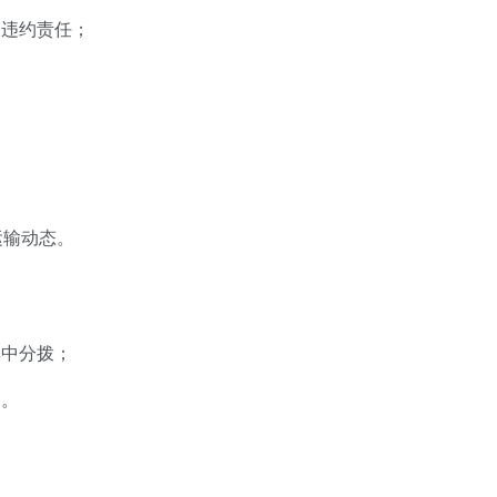
及违约责任；
运输动态。
集中分拨；
提。