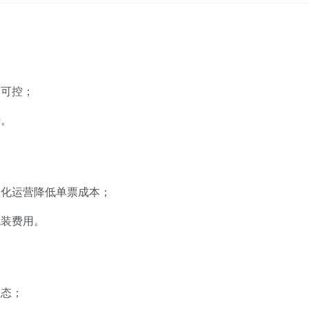
更可控；
待。
模化运营降低单票成本；
包装费用。
状态；