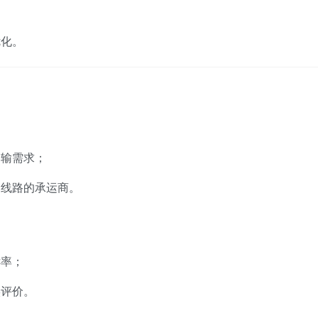
；
优化。
运输需求；
达线路的承运商。
诉率；
实评价。