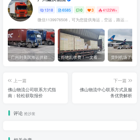
1318
6585
0
3
4122W+
微信1139976508，可为您提供海运，空运，路运，铁路运输
广州到美国海运拼箱多少钱？2024年最新运费构成+隐藏费用避坑指南
拒绝乱收费！一文看懂中国货代计费套路，教你避开所有隐形坑
上一篇
下一篇
佛山物流公司联系方式指
佛山物流中心联系方式及服
南：轻松获取报价
务优势解析
评论
抢沙发
相关文章