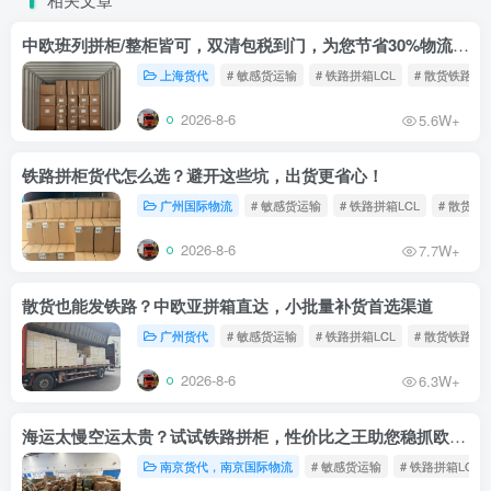
中欧班列拼柜/整柜皆可，双清包税到门，为您节省30%物流成本！
上海货代
# 敏感货运输
# 铁路拼箱LCL
# 散货铁路
2026-8-6
5.6W+
铁路拼柜货代怎么选？避开这些坑，出货更省心！
广州国际物流
# 敏感货运输
# 铁路拼箱LCL
# 散货铁
2026-8-6
7.7W+
散货也能发铁路？中欧亚拼箱直达，小批量补货首选渠道
广州货代
# 敏感货运输
# 铁路拼箱LCL
# 散货铁路
2026-8-6
6.3W+
海运太慢空运太贵？试试铁路拼柜，性价比之王助您稳抓欧洲市场
南京货代，南京国际物流
# 敏感货运输
# 铁路拼箱LCL