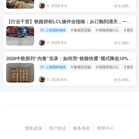
2026-8-6
6.5W+
【行业干货】铁路拼柜LCL操作全指南：从订舱到清关，一文读懂
上海国际物流
# 敏感货运输
# 铁路拼箱LCL
# 散货铁
2026-8-6
5.8W+
2026中欧班列“内卷”实录：如何用“铁路快通”模式降低10%物流成本？
上海国际物流
# 敏感货运输
# 铁路拼箱LCL
# 散货铁
2026-8-6
5.6W+
隐私政策
|
用户协议
|
服务条款
|
帮助中心