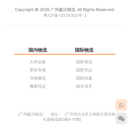
Copyright © 2026 广州鑫汉物流. All Rights Reserved.
粤ICP备12039300号-2
国内物流
国际物流
仓
大件运输
国际海运
仓
零担专线
国际空运
同
冷链物流
国际快递
货
搬家托运
报关清关
货
[广州鑫汉物流]
地址：
[广州市白云区太和镇大源北路
长盛物流园E栋9-10档]