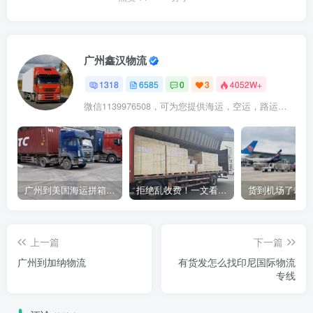
广州鑫汉物流
1318
6585
0
3
4052W+
微信1139976508，可为您提供海运，空运，路运，铁路运输
广州到美国海运拼箱多少钱？2024年最新运费构成+隐藏费用避坑指南
拒绝乱收费！一文看懂中国货代计费套路，教你避开所有隐形坑
上一篇
下一篇
广州到加纳物流
有货发怎么找印尼国际物流
专线