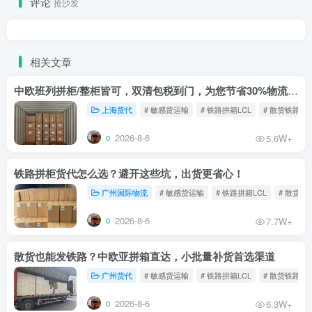
评论
抢沙发
相关文章
中欧班列拼柜/整柜皆可，双清包税到门，为您节省30%物流成本！
上海货代
# 敏感货运输
# 铁路拼箱LCL
# 散货铁路
2026-8-6
5.6W+
铁路拼柜货代怎么选？避开这些坑，出货更省心！
广州国际物流
# 敏感货运输
# 铁路拼箱LCL
# 散货铁
2026-8-6
7.7W+
散货也能发铁路？中欧亚拼箱直达，小批量补货首选渠道
广州货代
# 敏感货运输
# 铁路拼箱LCL
# 散货铁路
2026-8-6
6.3W+