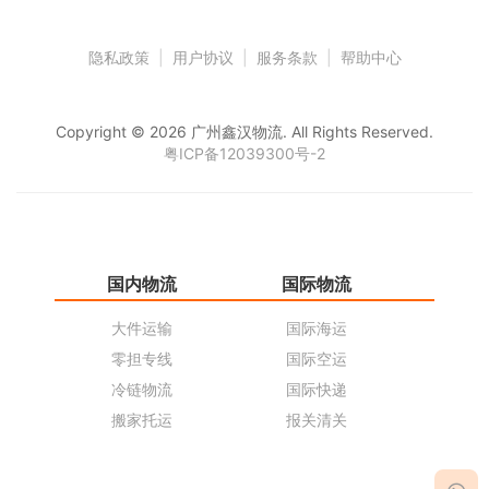
隐私政策
|
用户协议
|
服务条款
|
帮助中心
Copyright © 2026 广州鑫汉物流. All Rights Reserved.
粤ICP备12039300号-2
国内物流
国际物流
仓
大件运输
国际海运
仓
零担专线
国际空运
同
冷链物流
国际快递
货
搬家托运
报关清关
货