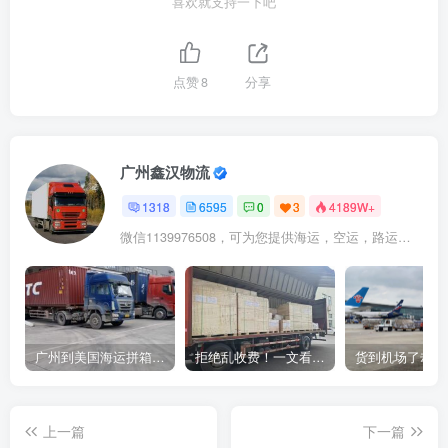
喜欢就支持一下吧
点赞
8
分享
广州鑫汉物流
1318
6595
0
3
4189W+
微信1139976508，可为您提供海运，空运，路运，铁路运输
广州到美国海运拼箱多少钱？2024年最新运费构成+隐藏费用避坑指南
拒绝乱收费！一文看懂中国货代计费套路，教你避开所有隐形坑
上一篇
下一篇