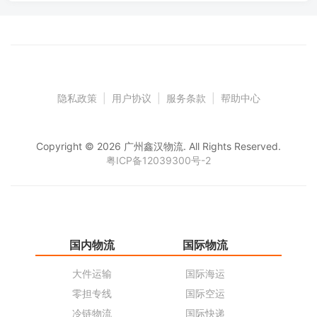
隐私政策
|
用户协议
|
服务条款
|
帮助中心
Copyright © 2026 广州鑫汉物流. All Rights Reserved.
粤ICP备12039300号-2
国内物流
国际物流
仓
大件运输
国际海运
仓
零担专线
国际空运
同
冷链物流
国际快递
货