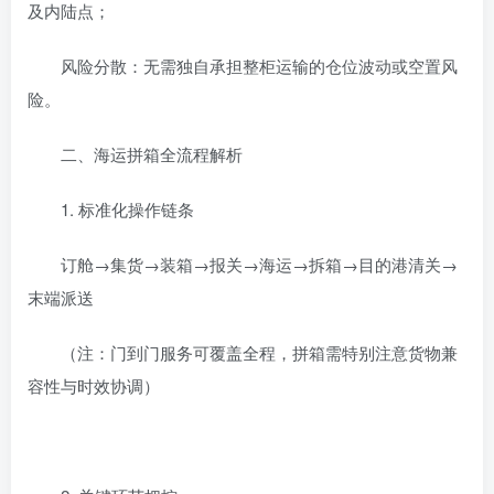
及内陆点；
‌风险分散‌：无需独自承担整柜运输的仓位波动或空置风
险。
‌二、海运拼箱全流程解析‌
‌1. 标准化操作链条‌
‌订舱→集货→装箱→报关→海运→拆箱→目的港清关→
末端派送‌
（注：门到门服务可覆盖全程，拼箱需特别注意货物兼
容性与时效协调）