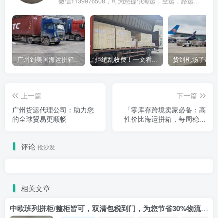
微信1139976508，可为您提供海运，空运，路运，铁路运输
广州到美国海运拼箱多少钱？2024年最新运费构成+隐藏费用避坑指南
拒绝乱收费！一文看懂中国货代计费套路，教你避开所有隐形坑
上一篇
下一篇
广州货运代理公司：助力您
「零库存跨境卖家必备：高
的全球贸易更顺畅
性价比海运拼箱，每周稳定
开柜」
评论
抢沙发
相关文章
中欧班列拼柜/整柜皆可，双清包税到门，为您节省30%物流成本！