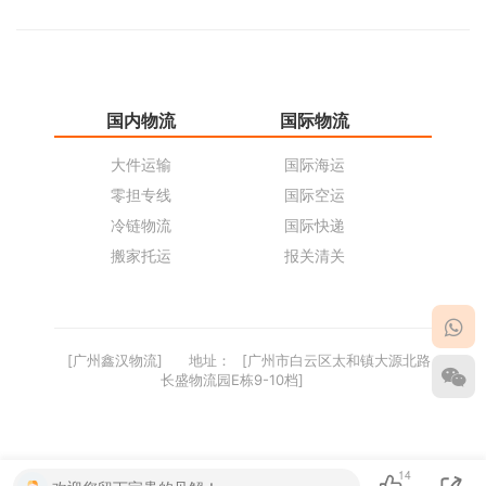
国内物流
国际物流
仓
大件运输
国际海运
仓
零担专线
国际空运
同
冷链物流
国际快递
货
搬家托运
报关清关
货
[广州鑫汉物流]
地址：
[广州市白云区太和镇大源北路
长盛物流园E栋9-10档]
14