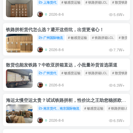
上海货代
# 敏感货运输
# 铁路拼箱LCL
# 散货铁路
2026-8-6
5.6W+
铁路拼柜货代怎么选？避开这些坑，出货更省心！
广州国际物流
# 敏感货运输
# 铁路拼箱LCL
# 散货铁
2026-8-6
7.7W+
散货也能发铁路？中欧亚拼箱直达，小批量补货首选渠道
广州货代
# 敏感货运输
# 铁路拼箱LCL
# 散货铁路
2026-8-6
6.3W+
海运太慢空运太贵？试试铁路拼柜，性价比之王助您稳抓欧洲市场
南京货代，南京国际物流
# 敏感货运输
# 铁路拼箱LCL
2026-8-6
6.5W+