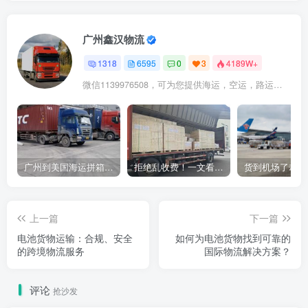
广州鑫汉物流
1318
6595
0
3
4189W+
微信1139976508，可为您提供海运，空运，路运，铁路运输
广州到美国海运拼箱多少钱？2024年最新运费构成+隐藏费用避坑指南
拒绝乱收费！一文看懂中国货代计费套路，教你避开所有隐形坑
上一篇
下一篇
电池货物运输：合规、安全
如何为电池货物找到可靠的
的跨境物流服务
国际物流解决方案？
评论
抢沙发