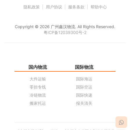
隐私政策
|
用户协议
|
服务条款
|
帮助中心
Copyright © 2026 广州鑫汉物流. All Rights Reserved.
粤ICP备12039300号-2
国内物流
国际物流
仓
大件运输
国际海运
仓
零担专线
国际空运
同
冷链物流
国际快递
货
搬家托运
报关清关
货