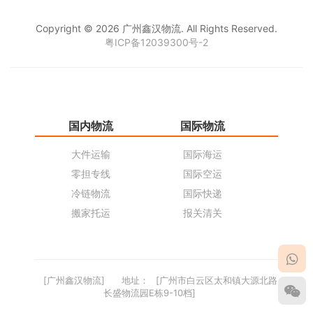
Copyright © 2026 广州鑫汉物流. All Rights Reserved.
粤ICP备12039300号-2
国内物流
国际物流
仓
大件运输
国际海运
仓
零担专线
国际空运
同
冷链物流
国际快递
货
搬家托运
报关清关
货
[广州鑫汉物流]
地址：
[广州市白云区太和镇大源北路
长盛物流园E栋9-10档]