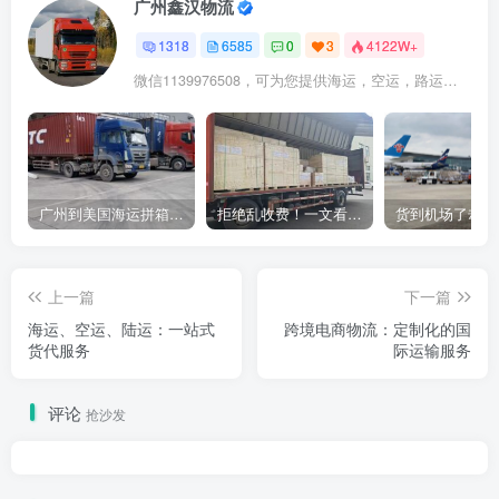
广州鑫汉物流
1318
6585
0
3
4122W+
微信1139976508，可为您提供海运，空运，路运，铁路运输
广州到美国海运拼箱多少钱？2024年最新运费构成+隐藏费用避坑指南
拒绝乱收费！一文看懂中国货代计费套路，教你避开所有隐形坑
上一篇
下一篇
海运、空运、陆运：一站式
跨境电商物流：定制化的国
货代服务
际运输服务
评论
抢沙发