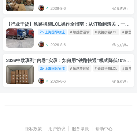
2026-8-6
6.5W+
【行业干货】铁路拼柜LCL操作全指南：从订舱到清关，一文读懂
上海国际物流
# 敏感货运输
# 铁路拼箱LCL
# 散货铁
2026-8-6
5.8W+
2026中欧班列“内卷”实录：如何用“铁路快通”模式降低10%物流成本？
上海国际物流
# 敏感货运输
# 铁路拼箱LCL
# 散货铁
2026-8-6
5.6W+
隐私政策
|
用户协议
|
服务条款
|
帮助中心