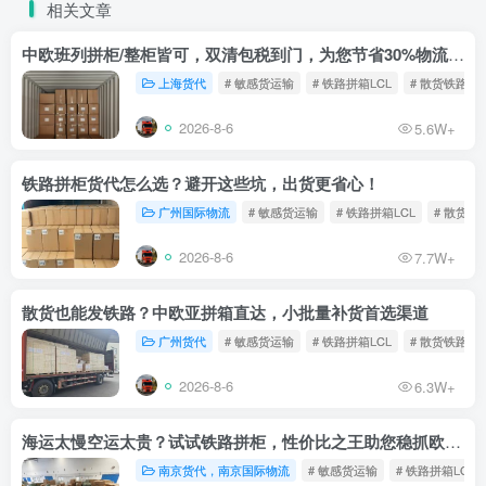
相关文章
中欧班列拼柜/整柜皆可，双清包税到门，为您节省30%物流成本！
上海货代
# 敏感货运输
# 铁路拼箱LCL
# 散货铁路
2026-8-6
5.6W+
铁路拼柜货代怎么选？避开这些坑，出货更省心！
广州国际物流
# 敏感货运输
# 铁路拼箱LCL
# 散货铁
2026-8-6
7.7W+
散货也能发铁路？中欧亚拼箱直达，小批量补货首选渠道
广州货代
# 敏感货运输
# 铁路拼箱LCL
# 散货铁路
2026-8-6
6.3W+
海运太慢空运太贵？试试铁路拼柜，性价比之王助您稳抓欧洲市场
南京货代，南京国际物流
# 敏感货运输
# 铁路拼箱LCL