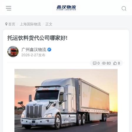
首页
上海国际物流
正文
托运饮料货代公司哪家好!
广州鑫汉物流
2026-2-27发布
0
83
8