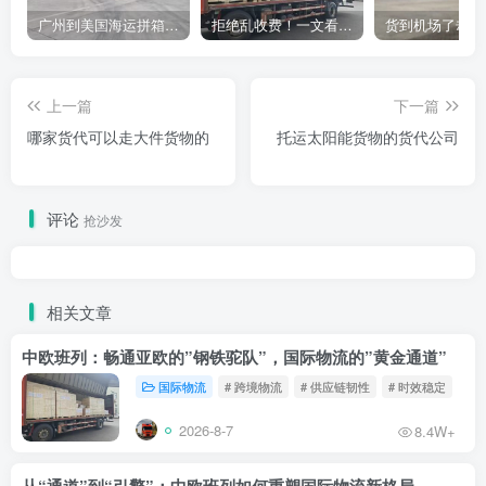
广州到美国海运拼箱多少钱？2024年最新运费构成+隐藏费用避坑指南
拒绝乱收费！一文看懂中国货代计费套路，教你避开所有隐形坑
上一篇
下一篇
哪家货代可以走大件货物的
托运太阳能货物的货代公司
评论
抢沙发
相关文章
中欧班列：畅通亚欧的”钢铁驼队”，国际物流的”黄金通道”
国际物流
# 跨境物流
# 供应链韧性
# 时效稳定
2026-8-7
8.4W+
从“通道”到“引擎”：中欧班列如何重塑国际物流新格局