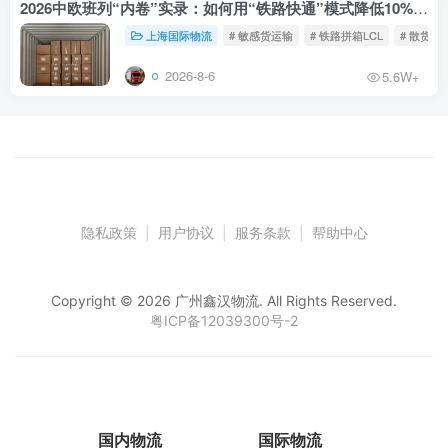
2026中欧班列“内卷”实录：如何用“铁路快通”模式降低10%物流成本？
上海国际物流
# 敏感货运输
# 铁路拼箱LCL
# 散货铁
2026-8-6
5.6W+
隐私政策
|
用户协议
|
服务条款
|
帮助中心
Copyright © 2026 广州鑫汉物流. All Rights Reserved.
粤ICP备12039300号-2
国内物流
国际物流
仓