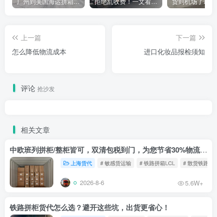
广州到美国海运拼箱多少钱？2024年最新运费构成+隐藏费用避坑指南
拒绝乱收费！一文看懂中国货代计费套路，教你避开所有隐形坑
上一篇
下一篇
怎么降低物流成本
进口化妆品报检须知
评论
抢沙发
相关文章
中欧班列拼柜/整柜皆可，双清包税到门，为您节省30%物流成本！
上海货代
# 敏感货运输
# 铁路拼箱LCL
# 散货铁路
2026-8-6
5.6W+
铁路拼柜货代怎么选？避开这些坑，出货更省心！