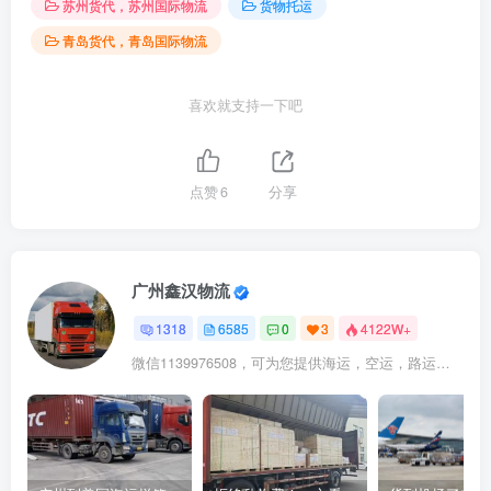
苏州货代，苏州国际物流
货物托运
青岛货代，青岛国际物流
喜欢就支持一下吧
点赞
6
分享
广州鑫汉物流
1318
6585
0
3
4122W+
微信1139976508，可为您提供海运，空运，路运，铁路运输