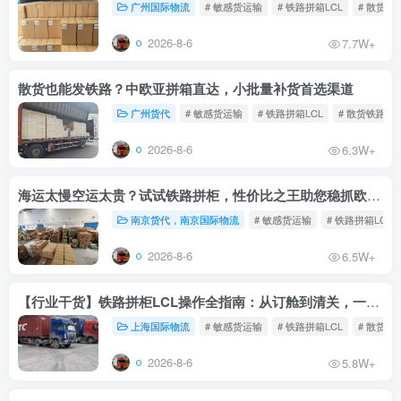
广州国际物流
# 敏感货运输
# 铁路拼箱LCL
# 散货铁
2026-8-6
7.7W+
散货也能发铁路？中欧亚拼箱直达，小批量补货首选渠道
广州货代
# 敏感货运输
# 铁路拼箱LCL
# 散货铁路
2026-8-6
6.3W+
海运太慢空运太贵？试试铁路拼柜，性价比之王助您稳抓欧洲市场
南京货代，南京国际物流
# 敏感货运输
# 铁路拼箱LCL
2026-8-6
6.5W+
【行业干货】铁路拼柜LCL操作全指南：从订舱到清关，一文读懂
上海国际物流
# 敏感货运输
# 铁路拼箱LCL
# 散货铁
2026-8-6
5.8W+