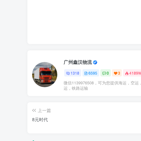
广州鑫汉物流
1318
6595
0
3
4189
微信1139976508，可为您提供海运，空运
运，铁路运输
上一篇
8元时代