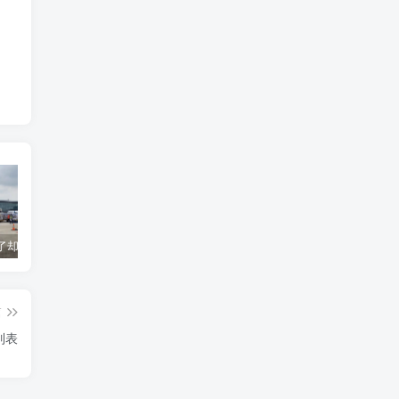
货到机场了却无法清关？海外代理不给力该如何补救？
海运拼箱货代目的港费用有哪些？如何避免隐藏收费
国际物流为什么会延误？常见原因及解决方案
篇
列表