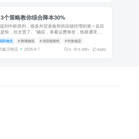
3个策略教你综合降本30%
 提到中欧班列，很多外贸老板和供应链经理的第一反应
快是快，但太贵了。”确实，单看运费单价，铁路通常是
2-3倍。但在全球供应链充满不确定性的今天，“便宜”不
国际物流
# 跨境物流
# 供应链韧性
# 时效稳定
本低...
州鑫汉物流
2026-8-7
0
5.9W+
6482