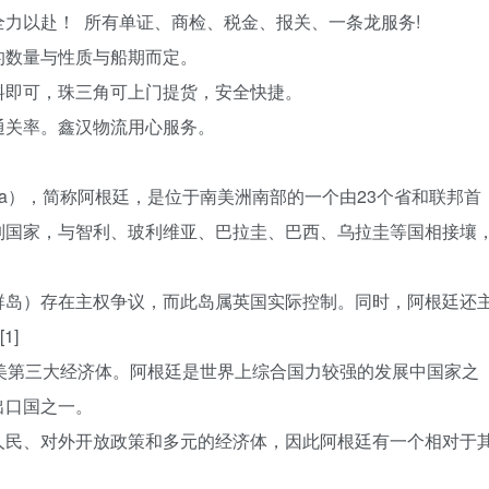
力以赴！ 所有单证、商检、税金、报关、一条龙服务!
的数量与性质与船期而定。
料即可，珠三角可上门提货，安全快捷。
通关率。鑫汉物流用心服务。
entina），简称阿根廷，是位于南美洲南部的一个由23个省和联邦首
制国家，与智利、玻利维亚、巴拉圭、巴西、乌拉圭等国相接壤
群岛）存在主权争议，而此岛属英国实际控制。同时，阿根廷还
1]
美第三大经济体。阿根廷是世界上综合国力较强的发展中国家之
出口国之一。
人民、对外开放政策和多元的经济体，因此阿根廷有一个相对于