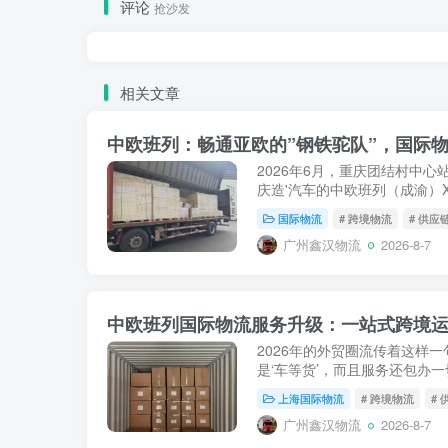
评论
抢沙发
相关文章
中欧班列：畅通亚欧的”钢铁驼队”，国际物
2026年6月，重庆团结村中心
庆造'汽车的中欧班列（成渝）X
罗斯沃尔西诺站。就在此前不久的
国际物流
# 跨境物流
# 供应
从郑州圃田站驶向德国...
广州鑫汉物流
2026-8-7
中欧班列国际物流服务升级：一站式跨境
2026年的外贸圈流传着这样一
是‘车等货’，而且服务还包办
欧班列从单纯的“铁路运输承运
上海国际物流
# 跨境物流
#
性跨越...
广州鑫汉物流
2026-8-7