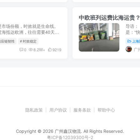
中欧班列运费比海运贵？
是市场份额，时效就是生命线。
导语：
海抵达欧洲，往往需要40天甚
是：“
加速度”的持续释放，这一周期
海运的
 供应链韧性
# 时效稳定
上海
等于“成
广
0
8.2W+
9219
隐私政策
|
用户协议
|
服务条款
|
帮助中心
Copyright © 2026 广州鑫汉物流. All Rights Reserved.
粤ICP备12039300号-2