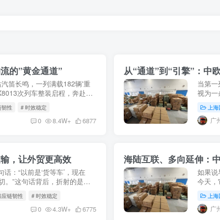
流的”黄金通道”
从“通道”到“引擎”：
站汽笛长鸣，一列满载182辆'重
当第一
8013次列车整装启程，奔赴俄
视为一
5月9日，X8037次中欧班列
展，这
链韧性
# 时效稳定
上海
动国际贸
广
0
8.4W+
6877
运输，让外贸更高效
海陆互联、多向延伸：
句话：“以前是‘货等车’，现在
如果说
一切。”这句话背后，折射的是中
今天，
人”向“全程供应链服务商”的历史
立体物
 供应链韧性
# 时效稳定
上海
瀚的海洋
广
0
4.3W+
6775