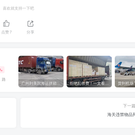
喜欢就支持一下吧
点赞
7
分享
W+
，路
广州到美国海运拼箱多少钱？2024年最新运费构成+隐藏费用避坑指南
拒绝乱收费！一文看懂中国货代计费套路，教你避开所有隐形坑
下一
海关违禁物品