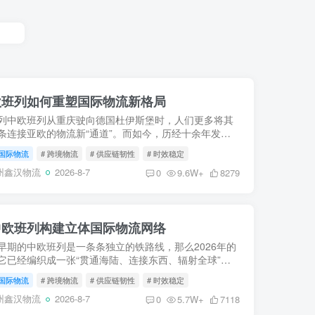
中欧班列如何重塑国际物流新格局
列中欧班列从重庆驶向德国杜伊斯堡时，人们更多将其
条连接亚欧的物流新“通道”。而如今，历经十余年发
支“钢铁驼队”已不再仅仅是货物的载体，而是进化为驱
国际物流
# 跨境物流
# 供应链韧性
# 时效稳定
易、重构...
州鑫汉物流
2026-8-7
0
9.6W+
8279
中欧班列构建立体国际物流网络
早期的中欧班列是一条条独立的铁路线，那么2026年的
它已经编织成一张“贯通海陆、连接东西、辐射全球”的
流巨网。这张网，打破了地理阻隔，将遥远的内陆与浩
国际物流
# 跨境物流
# 供应链韧性
# 时效稳定
紧密缝合...
州鑫汉物流
2026-8-7
0
5.7W+
7118