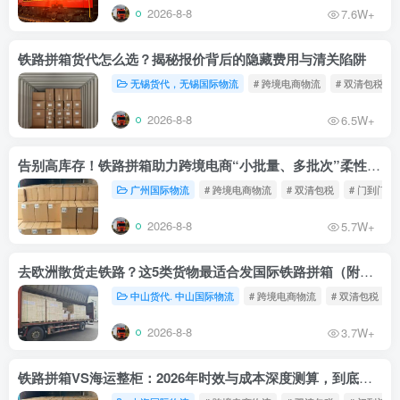
2026-8-8
7.6W+
铁路拼箱货代怎么选？揭秘报价背后的隐藏费用与清关陷阱
无锡货代，无锡国际物流
# 跨境电商物流
# 双清包税
2026-8-8
6.5W+
告别高库存！铁路拼箱助力跨境电商“小批量、多批次”柔性补货
广州国际物流
# 跨境电商物流
# 双清包税
# 门到门物
2026-8-8
5.7W+
去欧洲散货走铁路？这5类货物最适合发国际铁路拼箱（附禁运清单）
中山货代. 中山国际物流
# 跨境电商物流
# 双清包税
2026-8-8
3.7W+
铁路拼箱VS海运整柜：2026年时效与成本深度测算，到底能省多少钱？