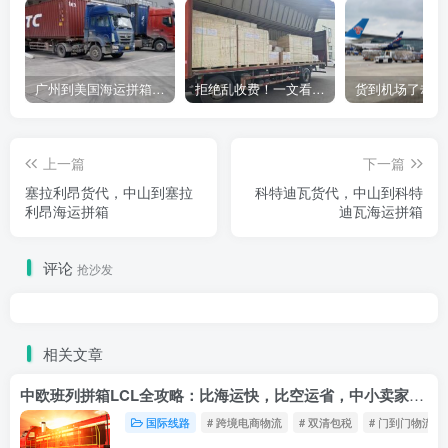
广州到美国海运拼箱多少钱？2024年最新运费构成+隐藏费用避坑指南
拒绝乱收费！一文看懂中国货代计费套路，教你避开所有隐形坑
上一篇
下一篇
塞拉利昂货代，中山到塞拉
科特迪瓦货代，中山到科特
利昂海运拼箱
迪瓦海运拼箱
评论
抢沙发
相关文章
中欧班列拼箱LCL全攻略：比海运快，比空运省，中小卖家的物流新宠！
国际线路
# 跨境电商物流
# 双清包税
# 门到门物流