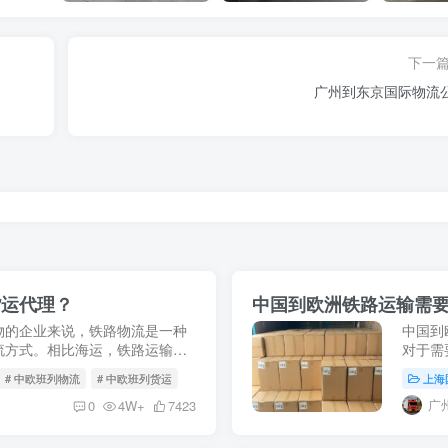
下一
广州到东京国际物流
货运代理？
中国到欧洲铁路运输需
物的企业来说，铁路物流是一种
中国到
流方式。相比海运，铁路运输通
对于需
空运，铁路货运在大批量货物运
说，中
# 中欧班列物流
# 中欧班列货运
上海
业第一
广
0
4W+
7423