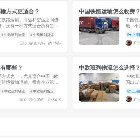
运输方式更适合？
中国铁路运输怎么收费
在铁路运输、海运和空运之间进
中国铁
势，没有一种方式适合所有货
地、不
比较价格，还需要综合考虑运输
能存在
# 中欧班列物流
# 中欧班列货运
上海
简单的“
广
0
8.7W+
1W+
物有哪些？
中欧班列物流怎么选择
要方式之一，尤其适合中国与欧
中欧班
的跨境货物运输。很多企业第一
国出口
什么货物可以走铁路？带电产品
中欧班
# 中欧班列物流
# 中欧班列货运
上海
择。但中
广
0
9.3W+
6419