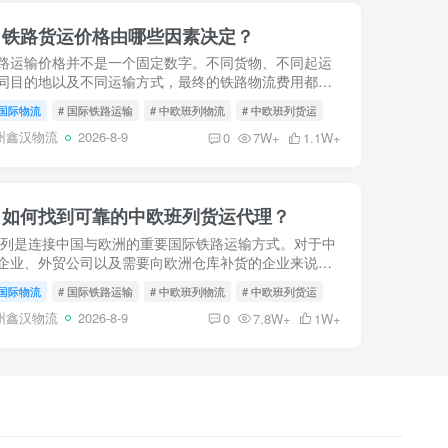
？铁路货运价格由哪些因素决定？
路运输价格并不是一个固定数字。不同货物、不同起运
同目的地以及不同运输方式，最终的铁路物流费用都可
较大差异。对于出口企业来说，真正需要关注的并不是
国际物流
# 国际铁路运输
# 中欧班列物流
# 中欧班列货运
铁路每公斤...
州鑫汉物流
2026-8-9
0
7W+
1.1W+
？如何找到可靠的中欧班列货运代理？
列是连接中国与欧洲的重要国际铁路运输方式。对于中
企业、外贸公司以及需要向欧洲仓库补货的企业来说，
列可以在运输时效和物流成本之间提供一种平衡的选
国际物流
# 国际铁路运输
# 中欧班列物流
# 中欧班列货运
欧班列并不...
州鑫汉物流
2026-8-9
0
7.8W+
1W+