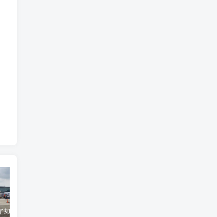
货到机场了却无法清关？海外代理不给力该如何补救？
海运拼箱货代目的港费用有哪些？如何避免隐藏收费
国际物流为什么会延误？常见原因及解决方案