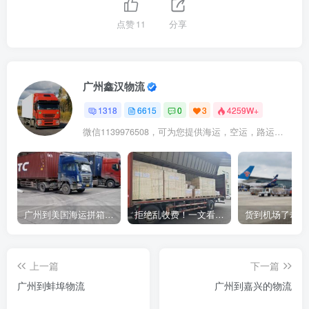
点赞
11
分享
广州鑫汉物流
1318
6615
0
3
4259W+
微信1139976508，可为您提供海运，空运，路运，铁路运输
广州到美国海运拼箱多少钱？2024年最新运费构成+隐藏费用避坑指南
拒绝乱收费！一文看懂中国货代计费套路，教你避开所有隐形坑
上一篇
下一篇
广州到蚌埠物流
广州到嘉兴的物流