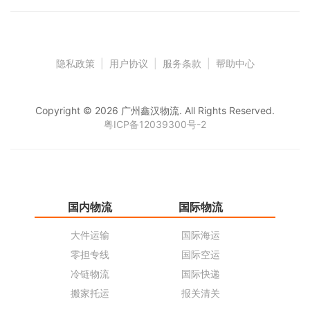
隐私政策
|
用户协议
|
服务条款
|
帮助中心
Copyright © 2026 广州鑫汉物流. All Rights Reserved.
粤ICP备12039300号-2
国内物流
国际物流
仓
大件运输
国际海运
仓
零担专线
国际空运
同
冷链物流
国际快递
货
搬家托运
报关清关
货