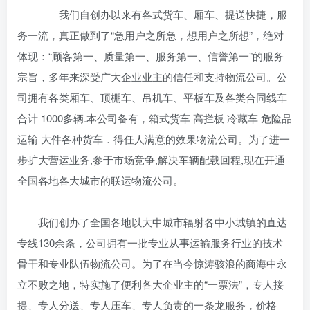
我们自创办以来有各式货车、厢车、提送快捷，服
务一流，真正做到了“急用户之所急，想用户之所想”，绝对
体现：“顾客第一、质量第一、服务第一、信誉第一”的服务
宗旨，多年来深受广大企业业主的信任和支持物流公司。公
司拥有各类厢车、顶棚车、吊机车、平板车及各类合同线车
合计 1000多辆.本公司备有，箱式货车 高拦板 冷藏车 危险品
运输 大件各种货车．得任人满意的效果物流公司。为了进一
步扩大营运业务,参于市场竞争,解决车辆配载回程,现在开通
全国各地各大城市的联运物流公司。
我们创办了全国各地以大中城市辐射各中小城镇的直达
专线130余条，公司拥有一批专业从事运输服务行业的技术
骨干和专业队伍物流公司。为了在当今惊涛骇浪的商海中永
立不败之地，特实施了便利各大企业主的“一票法”，专人接
提、专人分送、专人压车、专人负责的一条龙服务，价格