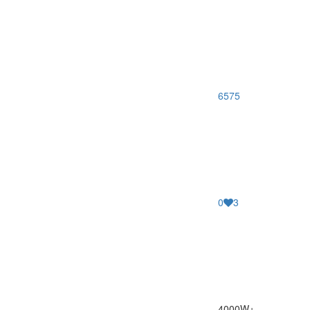
6575
0
3
4000W+