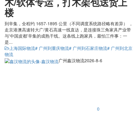
木/软体专运，打木架包送货上
楼
到辛集，全程约 1657-1895 公里（不同调度系统路径略有差异） ，
走京港澳高速转大广/黄石高速一线直达，是连接珠三角家具产业带
与'中国皮都'辛集的成熟干线。这条线上跑家具，最怕三件事：一
是...
上海国际物流
# 广州到重庆物流
# 广州到石家庄物流
# 广州到北京
物流
广州鑫汉物流
2026-8-6
0