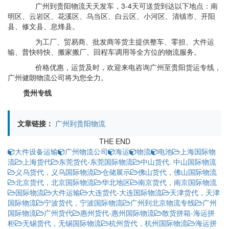
广州到贵阳物流天天发车，3-4天可送货到达以下地点：南
明区、云岩区、花溪区、乌当区、白云区、小河区、清镇市、开阳
县、修文县、息烽县。
为工厂、贸易商、批发商等货主提供整车、零担、大件运
输、普快特快、搬家搬厂、回程车调用等全方位的物流服务。
价格优惠，运货及时，欢迎来电咨询广州至贵阳货运专线，
广州健朗物流公司将为您全力。
贵州专线
文章链接：
广州到贵阳物流
THE END
大件设备运输
广州物流公司
海运
物流
电池
上海国际物
流
上海货代
东莞货代-东莞国际物流
中山货代. 中山国际物流
义乌货代，义乌国际物流
仓储展示
佛山货代，佛山国际物流
北京货代，北京国际物流
华北地区
南京货代，南京国际物流
国际物流
大件运输
大连货代-大连国际物流
天津货代，天津
国际物流
宁波货代，宁波国际物流
广州到北京物流专线
广州
国际物流
广州货代
惠州货代-惠州国际物流
散货拼箱-海运拼
柜
无锡货代，无锡国际物流
杭州货代，杭州国际物流
海运拼