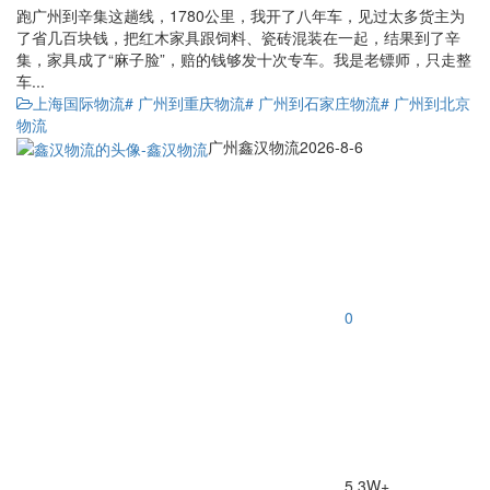
跑广州到辛集这趟线，1780公里，我开了八年车，见过太多货主为
了省几百块钱，把红木家具跟饲料、瓷砖混装在一起，结果到了辛
集，家具成了“麻子脸”，赔的钱够发十次专车。我是老镖师，只走整
车...
上海国际物流
# 广州到重庆物流
# 广州到石家庄物流
# 广州到北京
物流
广州鑫汉物流
2026-8-6
0
5.3W+