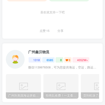
喜欢就支持一下吧
点赞
15
分享
广州鑫汉物流
1318
6585
0
3
4052W+
微信1139976508，可为您提供海运，空运，路运，铁路运输
广州到美国海运拼箱多少钱？2024年最新运费构成+隐藏费用避坑指南
拒绝乱收费！一文看懂中国货代计费套路，教你避开所有隐形坑