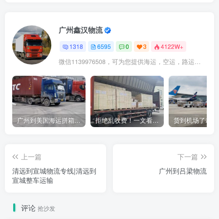
广州鑫汉物流
1318
6595
0
3
4122W+
微信1139976508，可为您提供海运，空运，路运，铁路运输
广州到美国海运拼箱多少钱？2024年最新运费构成+隐藏费用避坑指南
拒绝乱收费！一文看懂中国货代计费套路，教你避开所有隐形坑
上一篇
下一篇
清远到宣城物流专线|清远到
广州到吕梁物流
宣城整车运输
评论
抢沙发