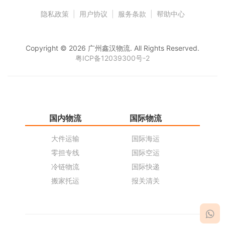
隐私政策
|
用户协议
|
服务条款
|
帮助中心
Copyright © 2026 广州鑫汉物流. All Rights Reserved.
粤ICP备12039300号-2
国内物流
国际物流
仓
大件运输
国际海运
仓
零担专线
国际空运
同
冷链物流
国际快递
货
搬家托运
报关清关
货