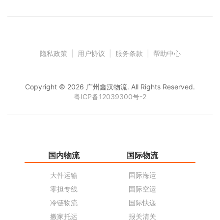
隐私政策
|
用户协议
|
服务条款
|
帮助中心
Copyright © 2026 广州鑫汉物流. All Rights Reserved.
粤ICP备12039300号-2
国内物流
国际物流
仓
大件运输
国际海运
仓
零担专线
国际空运
同
冷链物流
国际快递
货
搬家托运
报关清关
货