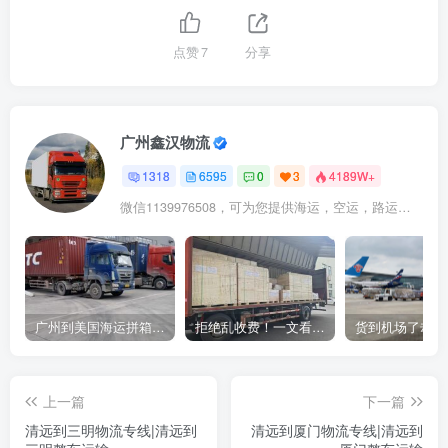
点赞
7
分享
广州鑫汉物流
1318
6595
0
3
4189W+
微信1139976508，可为您提供海运，空运，路运，铁路运输
广州到美国海运拼箱多少钱？2024年最新运费构成+隐藏费用避坑指南
拒绝乱收费！一文看懂中国货代计费套路，教你避开所有隐形坑
上一篇
下一篇
清远到三明物流专线|清远到
清远到厦门物流专线|清远到