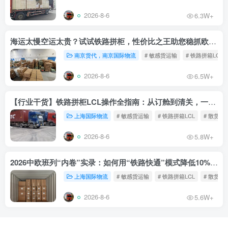
2026-8-6
6.3W+
海运太慢空运太贵？试试铁路拼柜，性价比之王助您稳抓欧洲市场
南京货代，南京国际物流
# 敏感货运输
# 铁路拼箱LCL
2026-8-6
6.5W+
【行业干货】铁路拼柜LCL操作全指南：从订舱到清关，一文读懂
上海国际物流
# 敏感货运输
# 铁路拼箱LCL
# 散货铁
2026-8-6
5.8W+
2026中欧班列“内卷”实录：如何用“铁路快通”模式降低10%物流成本？
上海国际物流
# 敏感货运输
# 铁路拼箱LCL
# 散货铁
2026-8-6
5.6W+