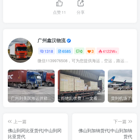
点赞
11
分享
广州鑫汉物流
1318
6585
0
3
4122W+
微信1139976508，可为您提供海运，空运，路运，铁路运输
广州到美国海运拼箱多少钱？2024年最新运费构成+隐藏费用避坑指南
拒绝乱收费！一文看懂中国货代计费套路，教你避开所有隐形坑
上一篇
下一篇
佛山到冈比亚货代|中山到冈
佛山到加纳货代|中山到加纳
比亚货代
货代