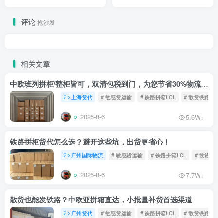
评论
抢沙发
相关文章
中欧班列拼柜/整柜皆可，双清包税到门，为您节省30%物流成本！
上海货代
# 敏感货运输
# 铁路拼箱LCL
# 散货铁路
2026-8-6
5.6W+
铁路拼柜货代怎么选？避开这些坑，出货更省心！
广州国际物流
# 敏感货运输
# 铁路拼箱LCL
# 散货铁
2026-8-6
7.7W+
散货也能发铁路？中欧亚拼箱直达，小批量补货首选渠道
广州货代
# 敏感货运输
# 铁路拼箱LCL
# 散货铁路