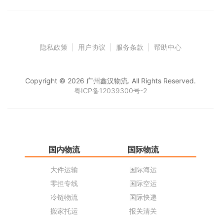
隐私政策
|
用户协议
|
服务条款
|
帮助中心
Copyright © 2026 广州鑫汉物流. All Rights Reserved.
粤ICP备12039300号-2
国内物流
国际物流
仓
大件运输
国际海运
仓
零担专线
国际空运
同
冷链物流
国际快递
货
搬家托运
报关清关
货