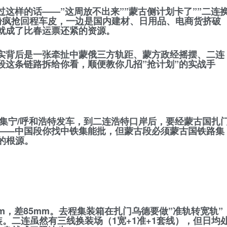
这样的话——”这周放不出来””蒙古侧计划卡了””二连
矿粉疯抢回程车皮，一边是国内建材、日用品、电商货挤破
早就成了比春运票还紧的资源
。
其实背后是一张牵扯中蒙俄三方轨距、蒙方政经摇摆、二连
段这条链路拆给你看，顺便教你几招”抢计划”的实战手
/集宁/呼和浩特发车，到二连浩特口岸后，要经蒙古国扎
——
中国段你找中铁集能批，但蒙古段必须蒙古国铁路集
的根源。
0mm，差85mm。去程集装箱在扎门乌德要做”准轨转宽轨”
装。二连虽然有三线换装场（1宽+1准+1套线），但日均