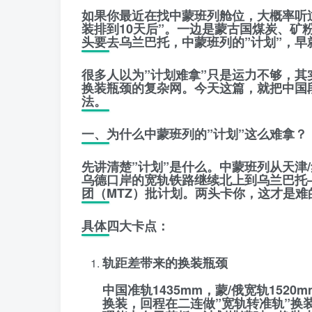
如果你最近在找中蒙班列舱位，大概率听过
装排到10天后”。一边是蒙古国煤炭、
头要去乌兰巴托，
中蒙班列的”计划”，
很多人以为”计划难拿”只是运力不够，
换装瓶颈的复杂网。今天这篇，就把中国
法。
一、为什么中蒙班列的”计划”这么难拿？
先讲清楚”计划”是什么。中蒙班列从天津
乌德口岸的宽轨铁路继续北上到乌兰巴托
团（MTZ）批计划
。两头卡你，这才是难
具体四大卡点：
轨距差带来的换装瓶颈
中国准轨1435mm，蒙/俄宽轨152
换装，回程在二连做”宽轨转准轨”换