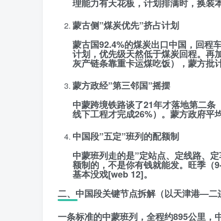
理能力有天花板，
计划排满时，换装
蒙古侧”煤炭优先”挤占计划
蒙古国92.4%的煤炭出口中国，回
计划，优先级天然低于煤炭回程。再
灰产链条靠重卡运煤吃饭），
蒙方批
蒙方政经”第三邻国”摇摆
中蒙跨境铁路谈了21年才落地第二条（
线下工程才完成26%）。蒙方政府平
中国段”五定”班列的配额制
中蒙班列走的是”定站点、定线路、定
额制的，不是你有钱就能发。旺季（9-
基本没戏[web 12]。
二、中国段关键节点拆解（以天津港—二
一条标准的中蒙班列，全程约895公里