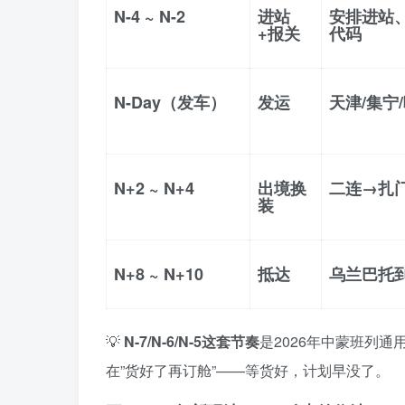
N-4 ~ N-2
进站
安排进站
+报关
代码
N-Day（发车）
发运
天津/集宁
N+2 ~ N+4
出境换
二连→扎
装
N+8 ~ N+10
抵达
乌兰巴托
💡
N-7/N-6/N-5这套节奏
是2026年中蒙班列
在”货好了再订舱”——等货好，计划早没了。