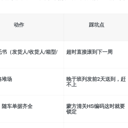
动作
踩坑点
书（发货人/收货人/箱型/
超时直接滚到下一周
）
路堆场
晚于班列发前2天送到，赶
不上
、随车单据齐全
蒙方清关HS编码这时就要
锁定