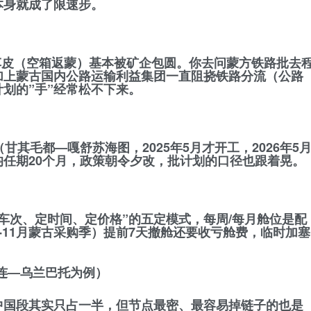
本身就成了限速步
。
程车皮（空箱返蒙）基本被矿企包圆。你去问蒙方铁路批去
加上蒙古国内公路运输利益集团一直阻挠铁路分流（公路
计划的”手”经常松不下来
。
甘其毛都—嘎舒苏海图，2025年5月才开工，2026年5
均任期20个月，政策朝令夕改，批计划的口径也跟着晃。
车次、定时间、定价格”的五定模式，每周/每月舱位是配
11月蒙古采购季）
提前7天撤舱还要收亏舱费
，临时加塞
连—乌兰巴托为例）
，中国段其实只占一半，但节点最密、最容易掉链子的也是