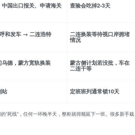
、中国出口报关、申请海关
查验会吃掉2-3天
/呼和发车 → 二连浩特
二连换装等待视口岸拥堵
情况
门乌德，蒙方宽轨换装
蒙古侧计划若没批，车在
二连干等
到站
定班班列通常锁10天
通用的”死线”，任何一环晚半天，整柜就得顺延下一班。很多新手栽