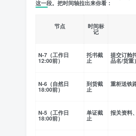
这一段。把时间轴拉出来你看：
节点
时间标
记
N-7（工作日
托书截
提交订舱托
12:00前）
止
品名/货重
N-6（自然日
到货截
重柜送铁
18:00前）
止
N-5（工作日
单证截
报关资料
18:00前）
止