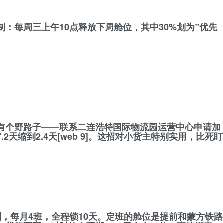
制
：每周三上午10点释放下周舱位，其中30%划为”优先
有个野路子——
联系二连浩特国际物流园运营中心申请加
2天缩到2.4天[web 9]。这招对小货主特别实用，比死盯
，每月4班，全程锁10天
。定班的舱位是提前和蒙方铁路