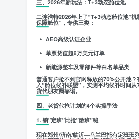
三、2026年新玩法：T+3动态舱位池
二连浩特2026年上了
“T+3动态舱位池”机
保障舱位”，专供三类：
AEO高级认证企业
单票货值超8万美元订单
新能源整车及零部件等白名单品类
普通客户抢不到官网释放的70%公开池？
入”舱位候补联盟”
，实测平均候补时间从7.
货代朋友圈靠谱。
四、老货代抢计划的4个实操手法
1. 锁”定班”比抢”散班”稳
现在郑州/济南/临沂—乌兰巴托有
定班班列