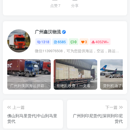
点赞
7
分享
广州鑫汉物流
1318
6585
0
3
4052W+
微信1139976508，可为您提供海运，空运，路运，铁路运输
广州到美国海运拼箱多少钱？2024年最新运费构成+隐藏费用避坑指南
拒绝乱收费！一文看懂中国货代计费套路，教你避开所有隐形坑
上一篇
下一篇
佛山到马里货代|中山到马里
广州到印尼货代|深圳到印尼
货代
货代