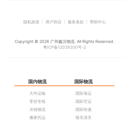
隐私政策
|
用户协议
|
服务条款
|
帮助中心
Copyright © 2026 广州鑫汉物流. All Rights Reserved.
粤ICP备12039300号-2
国内物流
国际物流
仓
大件运输
国际海运
仓
零担专线
国际空运
同
冷链物流
国际快递
货
搬家托运
报关清关
货