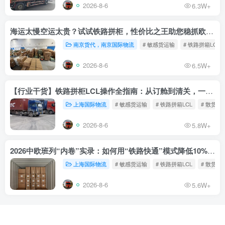
2026-8-6
6.3W+
海运太慢空运太贵？试试铁路拼柜，性价比之王助您稳抓欧洲市场
南京货代，南京国际物流
# 敏感货运输
# 铁路拼箱LCL
2026-8-6
6.5W+
【行业干货】铁路拼柜LCL操作全指南：从订舱到清关，一文读懂
上海国际物流
# 敏感货运输
# 铁路拼箱LCL
# 散货铁
2026-8-6
5.8W+
2026中欧班列“内卷”实录：如何用“铁路快通”模式降低10%物流成本？
上海国际物流
# 敏感货运输
# 铁路拼箱LCL
# 散货铁
2026-8-6
5.6W+