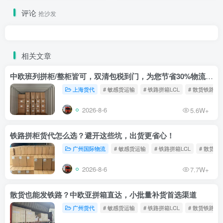
评论
抢沙发
相关文章
中欧班列拼柜/整柜皆可，双清包税到门，为您节省30%物流成本！
上海货代
# 敏感货运输
# 铁路拼箱LCL
# 散货铁路
2026-8-6
5.6W+
铁路拼柜货代怎么选？避开这些坑，出货更省心！
广州国际物流
# 敏感货运输
# 铁路拼箱LCL
# 散货铁
2026-8-6
7.7W+
散货也能发铁路？中欧亚拼箱直达，小批量补货首选渠道
广州货代
# 敏感货运输
# 铁路拼箱LCL
# 散货铁路