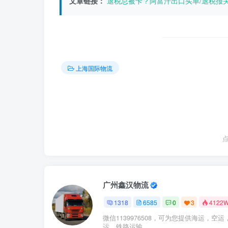
文章链接：
退税总被卡？阿富汗出口买单/退税报
上海国际物流
广州鑫汉物流
1318
6585
0
3
4122
微信1139976508，可为您提供海运，空运
运，铁路运输