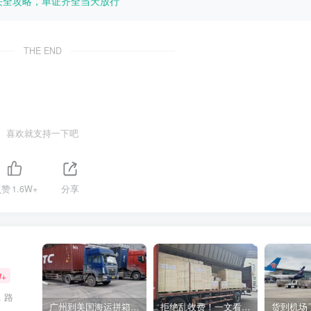
关全攻略，单证齐全当天放行
THE END
喜欢就支持一下吧
点赞
1.6W+
分享
W+
，路
广州到美国海运拼箱多少钱？2024年最新运费构成+隐藏费用避坑指南
拒绝乱收费！一文看懂中国货代计费套路，教你避开所有隐形坑