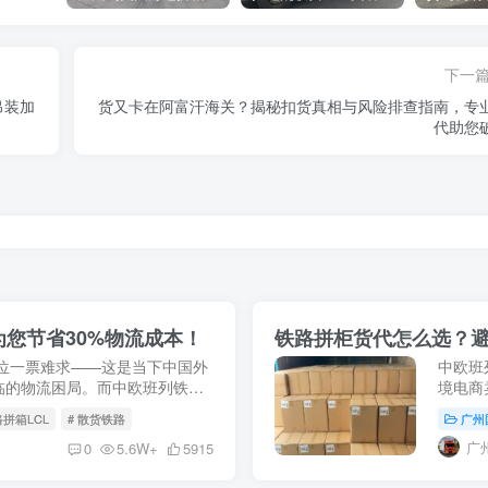
下一
吊装加
货又卡在阿富汗海关？揭秘扣货真相与风险排查指南，专
代助您
您节省30%物流成本！
铁路拼柜货代怎么选？
位一票难求——这是当下中国外
中欧班
临的物流困局。而中欧班列铁路
境电商
到门服务的成熟，正在为 0.5 方
牌丛生
路拼箱LCL
# 散货铁路
广州
都有外贸
广
0
5.6W+
5915