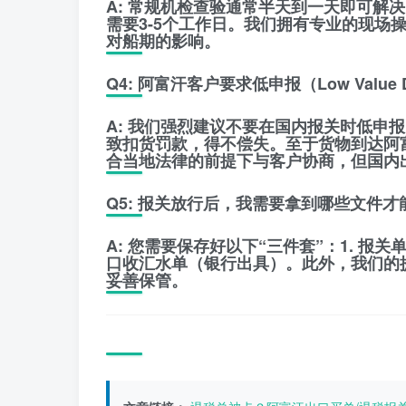
A:
常规机检查验通常半天到一天即可解决
需要3-5个工作日。我们拥有专业的现场
对船期的影响。
Q4: 阿富汗客户要求低申报（Low Value 
A:
我们强烈建议
不要
在国内报关时低申报
致扣货罚款，得不偿失。至于货物到达阿
合当地法律的前提下与客户协商，但国内
Q5: 报关放行后，我需要拿到哪些文件
A:
您需要保存好以下“三件套”：1. 报关
口收汇水单（银行出具）。此外，我们的提单（
妥善保管。