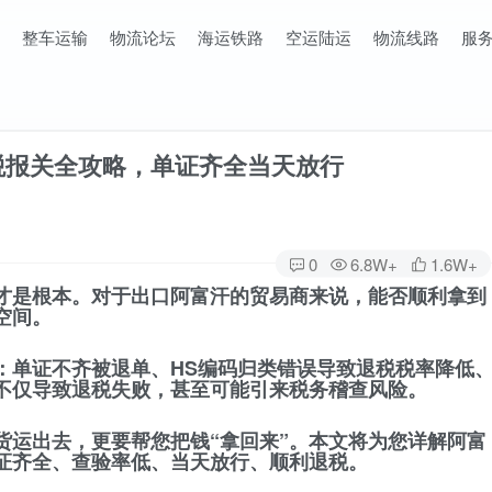
整车运输
物流论坛
海运铁路
空运陆运
物流线路
服
税报关全攻略，单证齐全当天放行
0
6.8W+
1.6W+
才是根本。对于出口阿富汗的贸易商来说，能否顺利拿到
空间。
：单证不齐被退单、HS编码归类错误导致退税税率降低
不仅导致退税失败，甚至可能引来税务稽查风险。
货运出去，更要帮您把钱“拿回来”。本文将为您详解阿富
证齐全、查验率低、当天放行、顺利退税
。