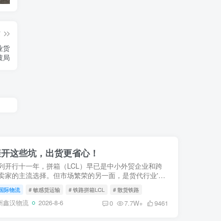
篇
业货
破局
避开这些坑，出货更省心！
列开行十一年，拼箱（LCL）早已是中小外贸企业和跨
卖家的主流选择。但市场繁荣的另一面，是货代行业'白
'——低价揽货、灰色清关、临时加价、甩柜延误，每年
国际物流
# 敏感货运输
# 铁路拼箱LCL
# 散货铁路
老板栽在'...
州鑫汉物流
2026-8-6
0
7.7W+
9461