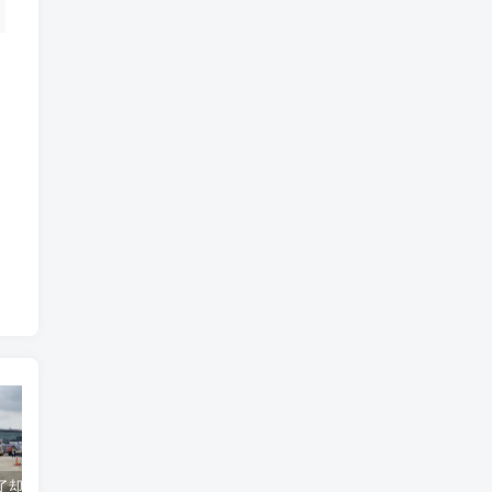
货到机场了却无法清关？海外代理不给力该如何补救？
海运拼箱货代目的港费用有哪些？如何避免隐藏收费
国际物流为什么会延误？常见原因及解决方案