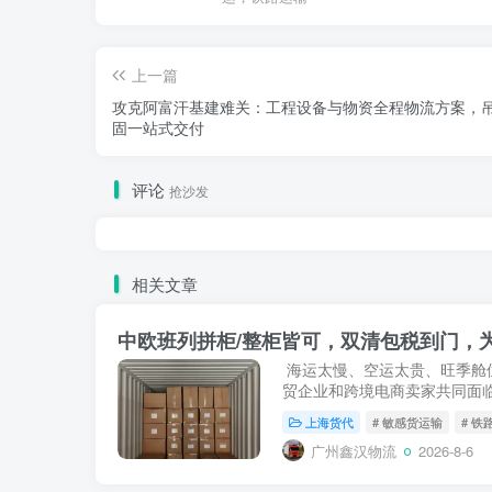
上一篇
攻克阿富汗基建难关：工程设备与物资全程物流方案，
固一站式交付
评论
抢沙发
相关文章
中欧班列拼柜/整柜皆可，双清包税到门，为
海运太慢、空运太贵、旺季舱
贸企业和跨境电商卖家共同面
拼柜（LCL）+ 双清包税DDP
上海货代
# 敏感货运输
# 铁
到上百方的货物提...
广州鑫汉物流
2026-8-6