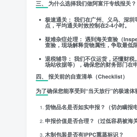
三、 为什么选择我们做阿富汗专线报关？
极速通关：
我们在广州、义乌、深圳等
点，平均通关时效控制在
2-4小时
。
疑难杂症处理：
遇到海关查验（Insp
查验，现场解释货物属性，争取最低
退税辅导：
我们不仅运货，还懂财税
场站收据等），确保您的财务部门在申
四、 报关前的自查清单（Checklist）
为了确保您能享受到“当天放行”的极速
货物品名是否如实申报？（切勿瞒报
申报价值是否合理？（过低容易被海
木制包装是否有IPPC熏蒸标识？