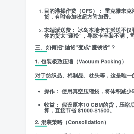
目的港操作费（CFS）：
雷克雅未克港
货，有时会加收
超方附加费
。
末端派送费：
冰岛本地卡车派送不仅
你的货太“蓬松”，导致卡车装不满，司机依
三、如何把“抛货”变成“赚钱货”？
1. 包装极致压缩（Vacuum Packing）
对于纺织品、棉制品、枕头等，这是唯一
操作：
使用真空压缩袋，将体积减少50
收益：
假设原本10 CBM的货，压缩
算，直接节省
$1000-$1500
。
2. 混装策略（Consolidation）