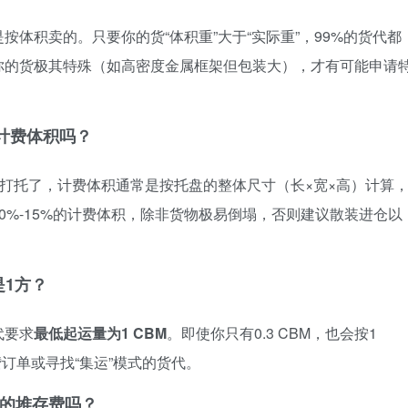
体积卖的。只要你的货“体积重”大于“实际重”，99%的货代都
你的货极其特殊（如高密度金属框架但包装大），才有可能申请
响计费体积吗？
你打托了，计费体积通常是按托盘的整体尺寸（长×宽×高）计算
0%-15%的计费体积，除非货物极易倒塌，否则建议散装进仓以
是1方？
代要求
最低起运量为1 CBM
。即使你只有0.3 CBM，也会按1
订单或寻找“集运”模式的货代。
港的堆存费吗？