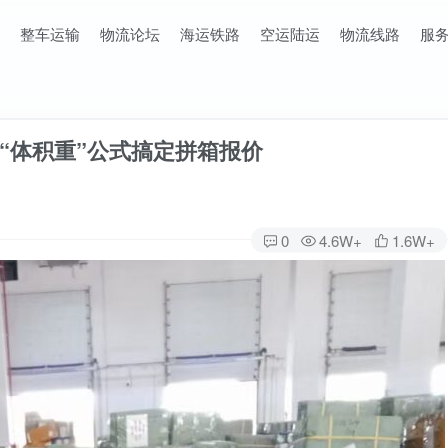
整车运输
物流论坛
海运铁路
空运陆运
物流线路
服
“体积重”公式搞定拼箱报价
0
4.6W+
1.6W+