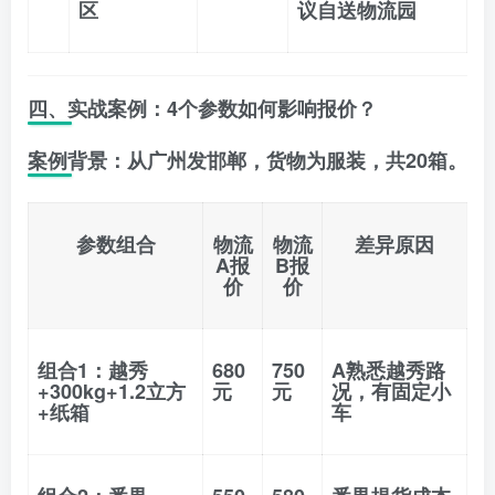
区
议自送物流园
四、实战案例：4个参数如何影响报价？
案例背景
：从广州发邯郸，货物为服装，共20箱。
参数组合
物流
物流
差异原因
A报
B报
价
价
组合1
：越秀
680
750
A熟悉越秀路
+300kg+1.2立方
元
元
况，有固定小
+纸箱
车