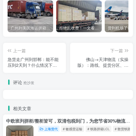
广州到美国海运拼箱多少钱？2024年最新运费构成+隐藏费用避坑指南
拒绝乱收费！一文看懂中国货代计费套路，教你避开所有隐形坑
上一篇
下一篇
急货走广州到邯郸：能不能
佛山→天津物流（实操
压到2天到？什么情况下
版）：路线、提货分区、报
选"专车上门直送"更值
价怎么拆、怎么选不踩坑
评论
抢沙发
相关文章
中欧班列拼柜/整柜皆可，双清包税到门，为您节省30%物流成本！
上海货代
# 敏感货运输
# 铁路拼箱LCL
# 散货铁路