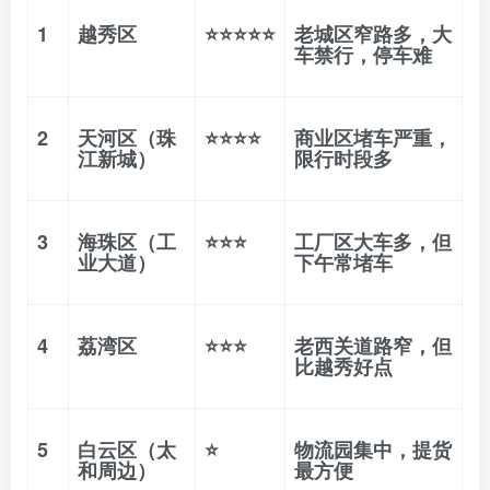
1
越秀区
⭐⭐⭐⭐⭐
老城区窄路多，大
车禁行，停车难
2
天河区（珠
⭐⭐⭐⭐
商业区堵车严重，
江新城）
限行时段多
3
海珠区（工
⭐⭐⭐
工厂区大车多，但
业大道）
下午常堵车
4
荔湾区
⭐⭐⭐
老西关道路窄，但
比越秀好点
5
白云区（太
⭐
物流园集中，提货
和周边）
最方便