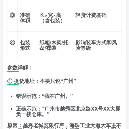
③
准确
长×宽×高
轻货计费基础
体积
（含包装）
④
包装
纸箱/木架/托
影响装车方式和风
形式
盘/裸装
险等级
参数详解：
① 提货地址：不要只说“广州”
错误示范
：“我在广州。”
正确示范
：“广州市越秀区北京路XX号XX大厦
负一楼仓库。”
原因
：越秀老城区限行严，海珠工业大道大车进不