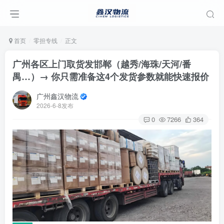
首页
零担专线
正文
广州各区上门取货发邯郸（越秀/海珠/天河/番
禺…）→ 你只需准备这4个发货参数就能快速报价
广州鑫汉物流
2026-6-8发布
0
7266
364