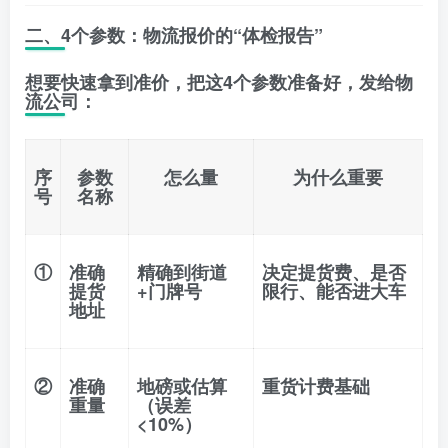
二、4个参数：物流报价的“体检报告”
想要快速拿到准价，把这4个参数准备好，发给物
流公司：
序
参数
怎么量
为什么重要
号
名称
①
准确
精确到街道
决定提货费、是否
提货
+门牌号
限行、能否进大车
地址
②
准确
地磅或估算
重货计费基础
重量
（误差
<10%）