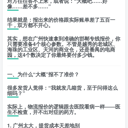
对方往往答不上来，或者说：“大概吧……好
像……差不多……”
结果就是：
报出来的价格跟实际账单差了五百一
千，双方都不开心。
其实，想在广州快速拿到准确的邯郸专线报价，你
只需要准备
4个核心参数
。不管是越秀的老城区、
海珠的工业区、天河的商业仓，还是番禺的电商
园，这4个数决定了你最终要付多少钱。
一、为什么“大概”报不了准价？
很多发货人觉得：“我就发几箱货，至于问得这么
细吗？”
实际上，物流报价的逻辑跟去医院看病一样——
医
生不检查，开不出对症的药方。
1. 广州太大，提货成本天差地别