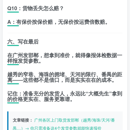
Q10：货物丢失怎么赔？
A：有保价按保价赔，无保价按运费倍数赔。
六、写在最后
在广州发邯郸，想拿到准价，就得
像报体检数据一
样报发货参数
。
越秀的窄巷、海珠的拥堵、天河的限行、番禺的距
离——这些都不是借口，而是实实在在的成本。
记住：
准备充分的发货人，永远比“大概先生”拿到
的价格更实在、服务更靠谱。
文章链接：
广州各区上门取货发邯郸（越秀/海珠/天河/番
禺…）→ 你只需准备这4个发货参数就能快速报价