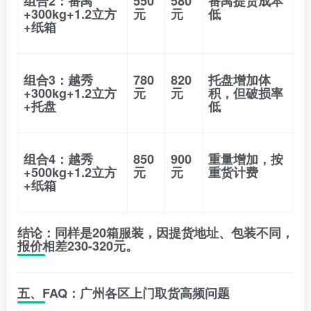
组合2
：番禺
550
580
番禺提货成本
+300kg+1.2立方
元
元
低
+纸箱
组合3
：越秀
780
820
托盘增加体
+300kg+1.2立方
元
元
积，但破损率
+托盘
低
组合4
：越秀
850
900
重量增加，按
+500kg+1.2立方
元
元
重货计费
+纸箱
结论
：同样是20箱服装，因提货地址、包装不同，
报价相差
230-320元
。
五、FAQ：广州各区上门取货高频问题