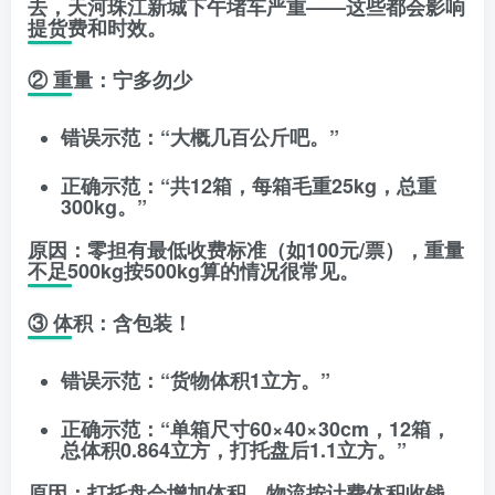
去，天河珠江新城下午堵车严重——这些都会影响
提货费和时效。
② 重量：宁多勿少
错误示范
：“大概几百公斤吧。”
正确示范
：“共12箱，每箱毛重25kg，总重
300kg。”
原因
：零担有
最低收费标准
（如100元/票），重量
不足500kg按500kg算的情况很常见。
③ 体积：含包装！
错误示范
：“货物体积1立方。”
正确示范
：“单箱尺寸60×40×30cm，12箱，
总体积0.864立方，打托盘后1.1立方。”
原因
：打托盘会增加体积，物流按
计费体积
收钱，