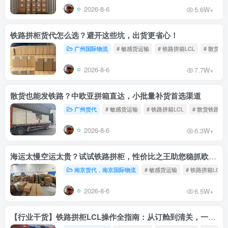
2026-8-6
5.6W+
铁路拼柜货代怎么选？避开这些坑，出货更省心！
广州国际物流
# 敏感货运输
# 铁路拼箱LCL
# 散货铁
2026-8-6
7.7W+
散货也能发铁路？中欧亚拼箱直达，小批量补货首选渠道
广州货代
# 敏感货运输
# 铁路拼箱LCL
# 散货铁路
2026-8-6
6.3W+
海运太慢空运太贵？试试铁路拼柜，性价比之王助您稳抓欧洲市场
南京货代，南京国际物流
# 敏感货运输
# 铁路拼箱LCL
2026-8-6
6.5W+
【行业干货】铁路拼柜LCL操作全指南：从订舱到清关，一文读懂